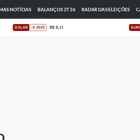
MAS NOTÍCIAS
BALANÇOS 2T26
RADAR DAS ELEIÇÕES
C
DOLAR
-0.2635
R$ 5,11
EUR
O