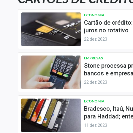
Carteiras Recomendadas
Central de Dividendos
ECONOMIA
Cartão de crédito
Central de Fundos
juros no rotativo
Imobiliários
22 dez 2023
Central dos IPOs
Renda Fixa
EMPRESAS
Finanças Pessoais
Stone processa pr
Mercados
bancos e empresa
Economia
22 dez 2023
Empresas
Brasil
ECONOMIA
Política
Bradesco, Itaú, N
para Haddad; ent
Colunas
11 dez 2023
Especiais