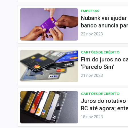
Internacional
EMPRESAS
Marketing
Nubank vai ajudar
Tecnologia
banco anuncia pa
22 nov 2023
Conteúdo de Marca
Sobre
CARTÕES DE CRÉDITO
Expediente
Fim do juros no c
Contato
‘Parcelo Sim’
21 nov 2023
CARTÕES DE CRÉDITO
Juros do rotativo
BC até agora; ent
18 nov 2023