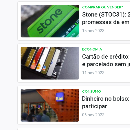
COMPRAR OU VENDER?
Stone (STOC31): 2
promessas da em
15 nov 2023
ECONOMIA
Cartão de crédito
e parcelado sem j
11 nov 2023
CONSUMO
Dinheiro no bolso:
participar
06 nov 2023