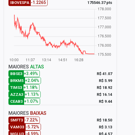
-1.2265
175546.37 pts
IBOVESPA
MAIORES
ALTAS
+3.49%
R$ 41.07
BBSE3
+2.04%
R$ 5.99
BRKM5
+1.18%
R$ 18.92
TIMS3
+1.13%
R$ 16.14
AZZA3
+1.07%
R$ 9.44
CEAB3
MAIORES
BAIXAS
-7.22%
R$ 18.50
SMFT3
-5.72%
R$ 3.13
VAMO3
-4.59%
R$ 4.57
MGLU3