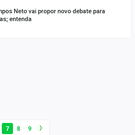
pos Neto vai propor novo debate para
as; entenda
7
8
9