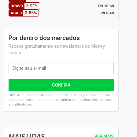
-3.91%
R$ 18.69
BRAV3
-3.85%
R$ 8.49
ASAI3
Por dentro dos mercados
Receba gratuitamente as newsletters do Money
Times
OBS: Ao clicar no botão você autoriza o Money Times a utilizar
os dados fornecidos para encaminhar conteúdos informativos
e publicitários.
SELIC em 14%: A repercussão da decisão sobre os JUROS
MAIS LIDAS
VER MAIS