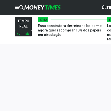
ÚLTI
17:52
1
CRYPTO
TIMES
TEMPO
Essa construtora derreteu na bolsa — e
Lo
REAL
AGRO
TIMES
agora quer recomprar 10% dos papéis
co
ver mais
em circulação
ma
fe
Ibovespa
Giro do Mercado
Newsletters
Money Trader
Anuncie
Últimas Notícias
Newsletters
Cotações
Comprar ou vender?