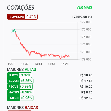
COTAÇÕES
VER MAIS
-1,74%
172492.08 pts
IBOVESPA
MAIORES
ALTAS
+9.92%
R$ 18.95
FLRY3
+6.26%
R$ 17.15
AZZA3
+0.99%
R$ 10.20
RECV3
+0.98%
R$ 8.26
NATU3
+0.95%
R$ 92.52
EMBJ3
MAIORES
BAIXAS