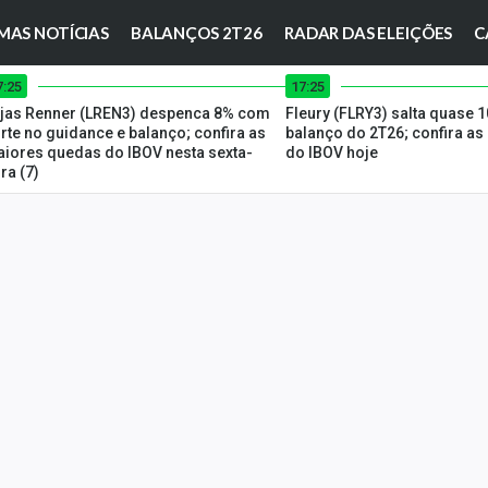
MAS NOTÍCIAS
BALANÇOS 2T26
RADAR DAS ELEIÇÕES
C
7:25
17:25
jas Renner (LREN3) despenca 8% com
Fleury (FLRY3) salta quase
rte no guidance e balanço; confira as
balanço do 2T26; confira as
iores quedas do IBOV nesta sexta-
do IBOV hoje
ira (7)