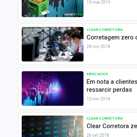
10 mai 2019
Internacional
Marketing
Tecnologia
CLEAR CORRETORA
Corretagem zero 
Conteúdo de Marca
28 nov 2018
Sobre
Expediente
Contato
MERCADOS
Em nota a cliente
ressarcir perdas
12 nov 2018
CLEAR CORRETORA
Clear Corretora z
26 set 2018