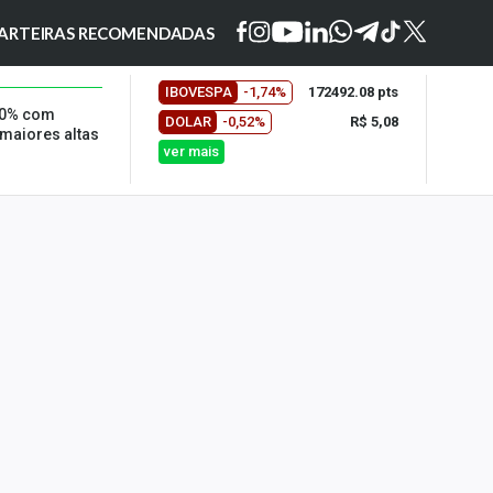
ARTEIRAS RECOMENDADAS
IBOVESPA
-1,74%
172492.08 pts
 10% com
DOLAR
-0,52%
R$ 5,08
 maiores altas
ver mais