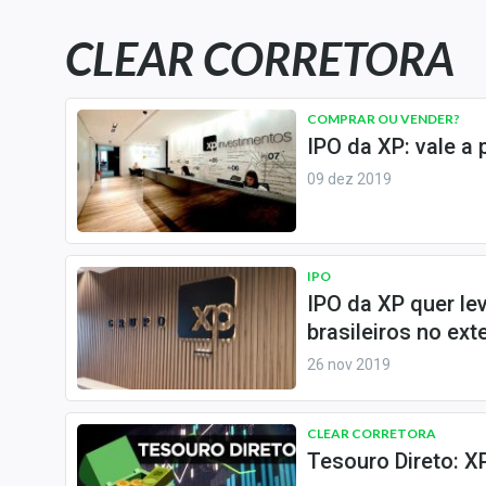
Carteiras Recomendadas
CLEAR CORRETORA
Central de Dividendos
Central de Fundos
Imobiliários
COMPRAR OU VENDER?
IPO da XP: vale a
Central dos IPOs
09 dez 2019
Renda Fixa
Finanças Pessoais
Mercados
IPO
Economia
IPO da XP quer le
Empresas
brasileiros no exte
Brasil
26 nov 2019
Política
Colunas
CLEAR CORRETORA
Tesouro Direto: XP
Especiais