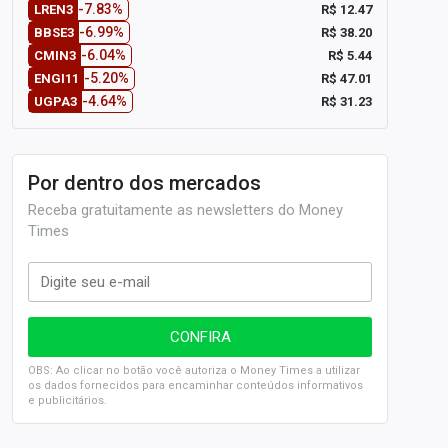
-7.83%
R$ 12.47
LREN3
-6.99%
R$ 38.20
BBSE3
-6.04%
R$ 5.44
CMIN3
-5.20%
R$ 47.01
ENGI11
-4.64%
R$ 31.23
UGPA3
Por dentro dos mercados
Receba gratuitamente as newsletters do Money
Times
OBS: Ao clicar no botão você autoriza o Money Times a utilizar
os dados fornecidos para encaminhar conteúdos informativos
e publicitários.
SELIC em 14%: A repercussão da decisão sobre os JUROS