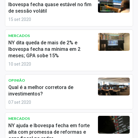
Newsletters
Ibovespa fecha quase estável no fim
de sessão volátil
Cotações
15 set 2020
Comprar ou vender?
MERCADOS
NY dita queda de mais de 2% e
Carteiras Recomendadas
Ibovespa fecha na mínima em 2
meses; GPA sobe 15%
Central de Dividendos
10 set 2020
Central de Fundos Imobiliários
OPINIÃO
Central dos IPOs
Qual é a melhor corretora de
investimentos?
Renda Fixa
07 set 2020
Finanças Pessoais
MERCADOS
NY ajuda e Ibovespa fecha em forte
Mercados
alta com promessa de reformas e