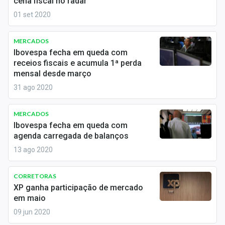
cena fiscal no radar
Economia
01 set 2020
Empresas
MERCADOS
Brasil
Ibovespa fecha em queda com
receios fiscais e acumula 1ª perda
Política
mensal desde março
31 ago 2020
Colunas
Especiais
MERCADOS
Ibovespa fecha em queda com
Internacional
agenda carregada de balanços
13 ago 2020
Marketing
CORRETORAS
Tecnologia
XP ganha participação de mercado
em maio
Conteúdo de Marca
09 jun 2020