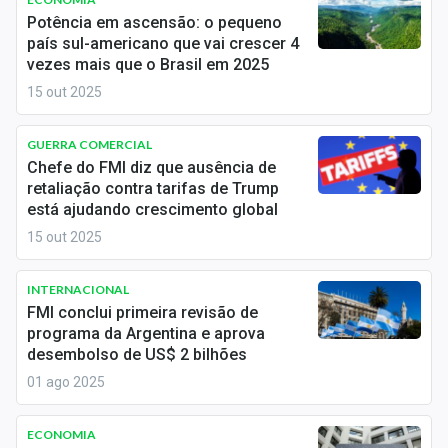
Economia
Potência em ascensão: o pequeno
país sul-americano que vai crescer 4
Empresas
vezes mais que o Brasil em 2025
15 out 2025
Brasil
Política
GUERRA COMERCIAL
Chefe do FMI diz que ausência de
Money Trader
retaliação contra tarifas de Trump
está ajudando crescimento global
Colunas
15 out 2025
Especiais
INTERNACIONAL
FMI conclui primeira revisão de
Internacional
programa da Argentina e aprova
desembolso de US$ 2 bilhões
Marketing
01 ago 2025
Tecnologia
ECONOMIA