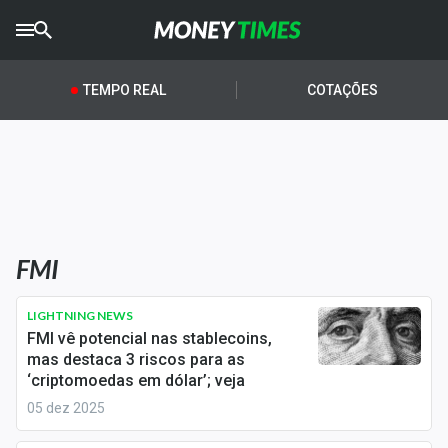
CRYPTO
TIMES
TEMPO REAL
COTAÇÕES
AGRO
TIMES
Ibovespa
Giro do Mercado
FMI
Newsletters
Money Trader
LIGHTNING NEWS
FMI vê potencial nas stablecoins,
Anuncie
mas destaca 3 riscos para as
‘criptomoedas em dólar’; veja
05 dez 2025
Últimas Notícias