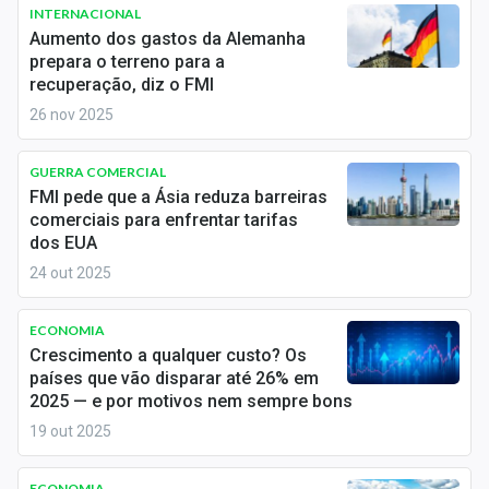
Newsletters
INTERNACIONAL
Aumento dos gastos da Alemanha
prepara o terreno para a
Cotações
recuperação, diz o FMI
Comprar ou vender?
26 nov 2025
Carteiras Recomendadas
GUERRA COMERCIAL
FMI pede que a Ásia reduza barreiras
Central de Dividendos
comerciais para enfrentar tarifas
dos EUA
Central de Fundos Imobiliários
24 out 2025
Central dos IPOs
ECONOMIA
Renda Fixa
Crescimento a qualquer custo? Os
países que vão disparar até 26% em
Finanças Pessoais
2025 — e por motivos nem sempre bons
19 out 2025
Mercados
ECONOMIA