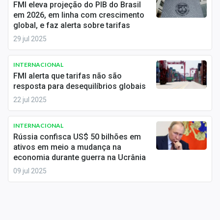
FMI eleva projeção do PIB do Brasil
Conteúdo de Marca
em 2026, em linha com crescimento
global, e faz alerta sobre tarifas
Sobre
29 jul 2025
Expediente
INTERNACIONAL
Contato
FMI alerta que tarifas não são
resposta para desequilíbrios globais
22 jul 2025
INTERNACIONAL
Rússia confisca US$ 50 bilhões em
ativos em meio a mudança na
economia durante guerra na Ucrânia
09 jul 2025