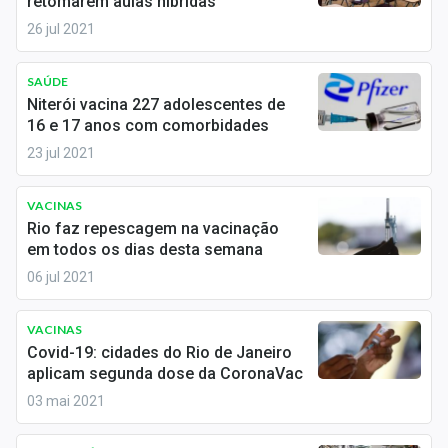
retomarem aulas híbridas
Economia
26 jul 2021
Empresas
SAÚDE
Brasil
Niterói vacina 227 adolescentes de
16 e 17 anos com comorbidades
Política
23 jul 2021
Colunas
VACINAS
Especiais
Rio faz repescagem na vacinação
em todos os dias desta semana
Internacional
06 jul 2021
Marketing
VACINAS
Covid-19: cidades do Rio de Janeiro
Tecnologia
aplicam segunda dose da CoronaVac
03 mai 2021
Conteúdo de Marca