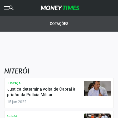
CRYPTO
TIMES
COTAÇÕES
AGRO
TIMES
Ibovespa
Giro do Mercado
NITERÓI
Newsletters
Money Trader
JUSTIÇA
Justiça determina volta de Cabral à
Anuncie
prisão da Polícia Militar
15 jun 2022
Últimas Notícias
GERAL