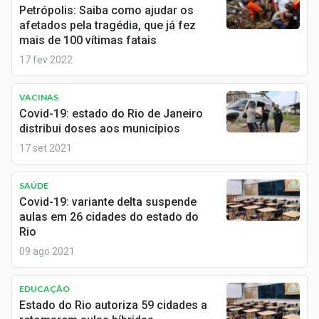
Newsletters
Petrópolis: Saiba como ajudar os
afetados pela tragédia, que já fez
mais de 100 vítimas fatais
Cotações
17 fev 2022
Comprar ou vender?
VACINAS
Carteiras Recomendadas
Covid-19: estado do Rio de Janeiro
distribui doses aos municípios
Central de Dividendos
17 set 2021
Central de Fundos Imobiliários
SAÚDE
Central dos IPOs
Covid-19: variante delta suspende
aulas em 26 cidades do estado do
Renda Fixa
Rio
09 ago 2021
Finanças Pessoais
EDUCAÇÃO
Mercados
Estado do Rio autoriza 59 cidades a