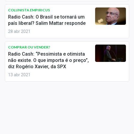
Newsletters
COLUNISTA EMPIRICUS
Radio Cash: O Brasil se tornará um
Cotações
país liberal? Salim Mattar responde
Comprar ou vender?
28 abr 2021
Carteiras Recomendadas
COMPRAR OU VENDER?
Radio Cash: “Pessimista e otimista
Central de Dividendos
não existe. O que importa é o preço”,
diz Rogério Xavier, da SPX
Central de Fundos Imobiliários
13 abr 2021
Central dos IPOs
Renda Fixa
Finanças Pessoais
Mercados