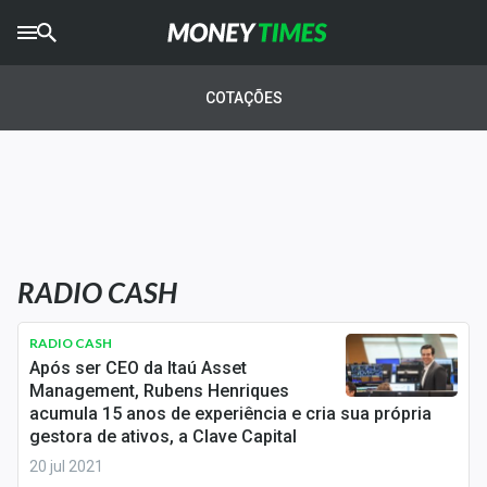
CRYPTO
TIMES
COTAÇÕES
AGRO
TIMES
Ibovespa
Giro do Mercado
RADIO CASH
Newsletters
Money Trader
RADIO CASH
Após ser CEO da Itaú Asset
Anuncie
Management, Rubens Henriques
acumula 15 anos de experiência e cria sua própria
gestora de ativos, a Clave Capital
Últimas Notícias
20 jul 2021