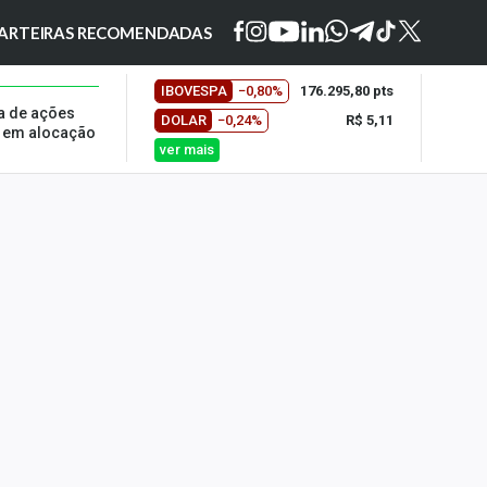
ARTEIRAS RECOMENDADAS
IBOVESPA
−0,80%
176.295,80 pts
a de ações
DOLAR
−0,24%
R$ 5,11
e em alocação
ver mais