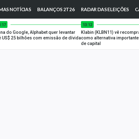
MAS NOTÍCIAS
BALANÇOS 2T26
RADAR DAS ELEIÇÕES
C
3:17
13:12
na do Google, Alphabet quer levantar
Klabin (KLBN11) vê recompr
é US$ 25 bilhões com emissão de dívida
como alternativa important
de capital