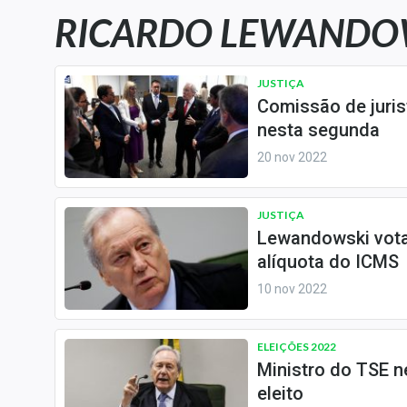
Carteiras Recomendadas
RICARDO LEWANDO
Central de Dividendos
Central de Fundos
JUSTIÇA
Imobiliários
Comissão de juris
Central dos IPOs
nesta segunda
Renda Fixa
20 nov 2022
Finanças Pessoais
Mercados
JUSTIÇA
Lewandowski vota 
Economia
alíquota do ICMS
Empresas
10 nov 2022
Brasil
Política
ELEIÇÕES 2022
Money Trader
Ministro do TSE n
Colunas
eleito