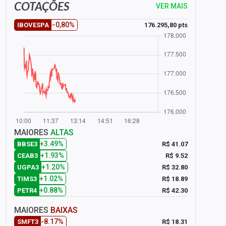
COTAÇÕES
VER MAIS
−0,80%
176.295,80 pts
IBOVESPA
MAIORES
ALTAS
+3.49%
R$ 41.07
BBSE3
+1.93%
R$ 9.52
CEAB3
+1.20%
R$ 32.80
UGPA3
+1.02%
R$ 18.89
TIMS3
+0.88%
R$ 42.30
PETR4
MAIORES
BAIXAS
-8.17%
R$ 18.31
SMFT3