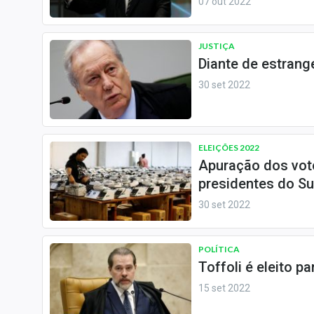
07 out 2022
JUSTIÇA
Diante de estrang
30 set 2022
ELEIÇÕES 2022
Apuração dos vot
presidentes do S
30 set 2022
POLÍTICA
Toffoli é eleito p
15 set 2022