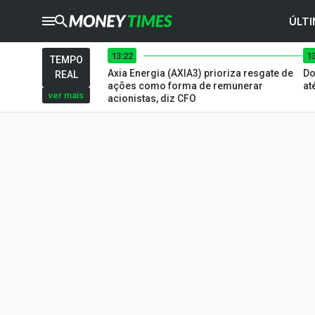
ÚLTI
13:22
1
CRYPTO
TIMES
TEMPO
Axia Energia (AXIA3) prioriza resgate de
Do
REAL
AGRO
TIMES
ações como forma de remunerar
at
ver mais
acionistas, diz CFO
Ibovespa
Giro do Mercado
Newsletters
Money Trader
Anuncie
Últimas Notícias
Newsletters
Cotações
Comprar ou vender?