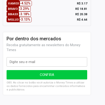
-4.52%
R$ 3.17
VAMO3
-3.29%
R$ 18.81
BRAV3
-3.18%
R$ 20.38
BBAS3
-3.13%
R$ 4.64
MGLU3
Por dentro dos mercados
Receba gratuitamente as newsletters do Money
Times
OBS: Ao clicar no botão você autoriza o Money Times a utilizar
os dados fornecidos para encaminhar conteúdos informativos
e publicitários.
SELIC em 14%: A repercussão da decisão sobre os JUROS