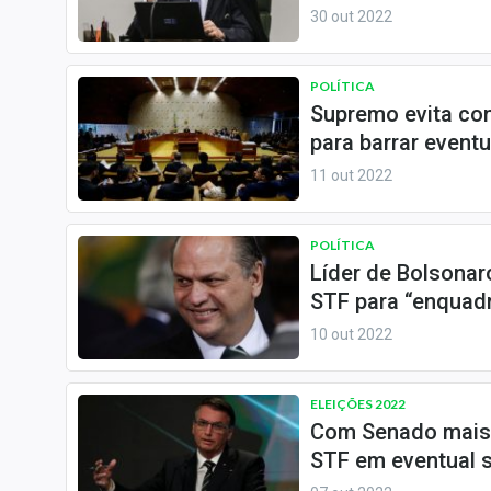
Especiais
30 out 2022
Internacional
Marketing
POLÍTICA
Supremo evita co
Tecnologia
para barrar event
Conteúdo de Marca
11 out 2022
Sobre
Expediente
POLÍTICA
Líder de Bolsona
Contato
STF para “enquad
10 out 2022
ELEIÇÕES 2022
Com Senado mais 
STF em eventual