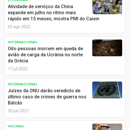
Economia
Atividade de serviços da China
expande em julho no ritmo mais
Empresas
rápido em 15 meses, mostra PMI do Caixin
03 ago 2022
Brasil
Política
INTERNACIONAL
Oito pessoas morrem em queda de
Colunas
avião de carga da Ucrânia no norte
da Grécia
Especiais
17 jul 2022
Internacional
INTERNACIONAL
Juízes da ONU darão veredicto de
Marketing
último caso de crimes de guerra nos
Bálcãs
Tecnologia
30 jun 2021
Conteúdo de Marca
VACINAS