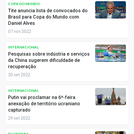
Newsletters
COPA DO MUNDO
Tite anuncia lista de convocados do
Brasil para Copa do Mundo com
Cotações
Daniel Alves
Comprar ou vender?
07 nov 2022
Carteiras Recomendadas
INTERNACIONAL
Pesquisas sobre indústria e serviços
Central de Dividendos
da China sugerem dificuldade de
recuperação
Central de Fundos Imobiliários
30 set 2022
Central dos IPOs
INTERNACIONAL
Renda Fixa
Putin vai proclamar na 6ª-feira
anexação de território ucraniano
Finanças Pessoais
capturado
29 set 2022
Mercados
ECONOMIA