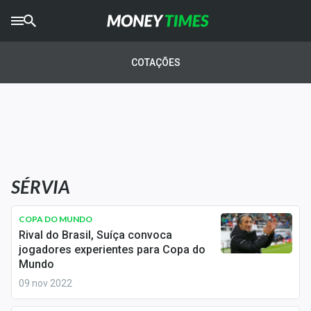
CRYPTO
TIMES
COTAÇÕES
AGRO
TIMES
Ibovespa
Giro do Mercado
SÉRVIA
Newsletters
Money Trader
COPA DO MUNDO
Rival do Brasil, Suíça convoca
Anuncie
jogadores experientes para Copa do
Mundo
09 nov 2022
Últimas Notícias