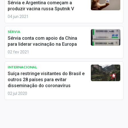
Sérvia e Argentina começam a
Sobre
produzir vacina russa Sputnik V
Expediente
04 jun 2021
Contato
SÉRVIA
Sérvia conta com apoio da China
para liderar vacinação na Europa
02 fev 2021
INTERNACIONAL
Suíça restringe visitantes do Brasil e
outros 28 países para evitar
disseminação do coronavírus
02 jul 2020