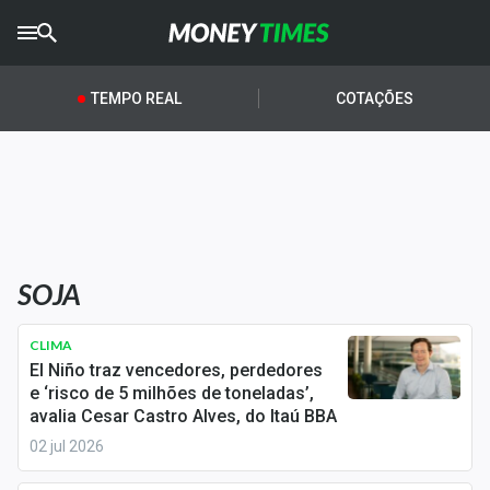
CRYPTO
TIMES
TEMPO REAL
COTAÇÕES
AGRO
TIMES
Ibovespa
Giro do Mercado
SOJA
Newsletters
Money Trader
CLIMA
El Niño traz vencedores, perdedores
Anuncie
e ‘risco de 5 milhões de toneladas’,
avalia Cesar Castro Alves, do Itaú BBA
02 jul 2026
Últimas Notícias