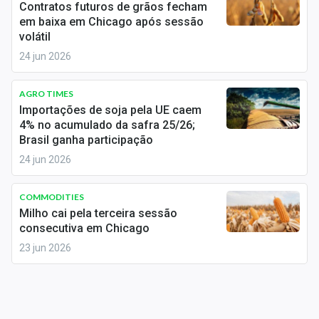
Contratos futuros de grãos fecham
Conteúdo de Marca
em baixa em Chicago após sessão
volátil
Sobre
24 jun 2026
Expediente
AGRO TIMES
Contato
Importações de soja pela UE caem
4% no acumulado da safra 25/26;
Brasil ganha participação
24 jun 2026
COMMODITIES
Milho cai pela terceira sessão
consecutiva em Chicago
23 jun 2026