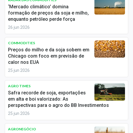
Economia
‘Mercado climático’ domina
formação de preços da soja e milho,
Empresas
enquanto petróleo perde força
26 jun 2026
Brasil
Política
COMMODITIES
Preços do milho e da soja sobem em
Money Trader
Chicago com foco em previsão de
calor nos EUA
Colunas
25 jun 2026
Especiais
AGRO TIMES
Safra recorde de soja, exportações
Internacional
em alta e boi valorizado: As
perspectivas para o agro do BB Investimentos
Marketing
25 jun 2026
Tecnologia
AGRONEGÓCIO