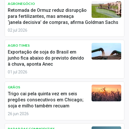
Newsletters
AGRONEGÓCIO
Retomada de Ormuz reduz disrupção
para fertilizantes, mas ameaça
Cotações
‘janela decisiva’ de compras, afirma Goldman Sachs
Comprar ou vender?
02 jul 2026
Carteiras Recomendadas
AGRO TIMES
Exportação de soja do Brasil em
Central de Dividendos
junho fica abaixo do previsto devido
à chuva, aponta Anec
Central de Fundos Imobiliários
01 jul 2026
Central dos IPOs
GRÃOS
Renda Fixa
Trigo cai pela quinta vez em seis
pregões consecutivos em Chicago;
Finanças Pessoais
soja e milho também recuam
26 jun 2026
Mercados
RADAR DAS COMMODITIES