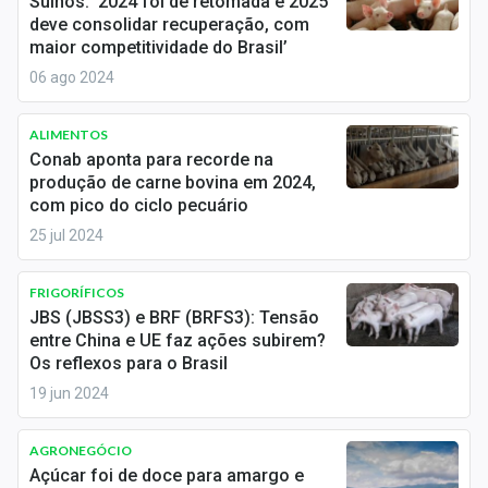
Suínos: ‘2024 foi de retomada e 2025
Economia
deve consolidar recuperação, com
maior competitividade do Brasil’
Empresas
06 ago 2024
Brasil
ALIMENTOS
Política
Conab aponta para recorde na
produção de carne bovina em 2024,
Colunas
com pico do ciclo pecuário
25 jul 2024
Especiais
Internacional
FRIGORÍFICOS
JBS (JBSS3) e BRF (BRFS3): Tensão
entre China e UE faz ações subirem?
Marketing
Os reflexos para o Brasil
Tecnologia
19 jun 2024
AGRONEGÓCIO
Conteúdo de Marca
Açúcar foi de doce para amargo e