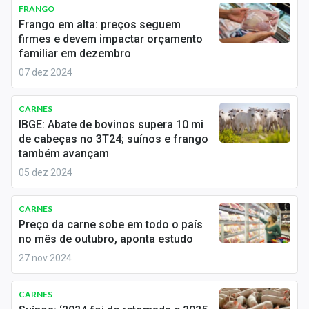
Newsletters
FRANGO
Frango em alta: preços seguem
firmes e devem impactar orçamento
Cotações
familiar em dezembro
Comprar ou vender?
07 dez 2024
Carteiras Recomendadas
CARNES
IBGE: Abate de bovinos supera 10 mi
Central de Dividendos
de cabeças no 3T24; suínos e frango
também avançam
Central de Fundos Imobiliários
05 dez 2024
Central dos IPOs
CARNES
Renda Fixa
Preço da carne sobe em todo o país
no mês de outubro, aponta estudo
Finanças Pessoais
27 nov 2024
Mercados
CARNES