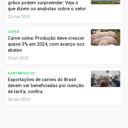
grãos podem surpreender: Veja o
Sobre
que dizem os analistas sobre o setor
Expediente
22 mai 2024
Contato
CEPEA
Carne suína: Produção deve crescer
quase 3% em 2024, com avanço nos
abates
04 jan 2024
AGRONEGÓCIO
Exportações de carnes do Brasil
devem ser beneficiadas por isenção
de tarifa; confira
28 dez 2023