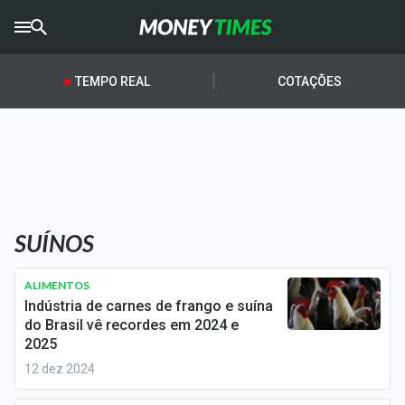
CRYPTO
TIMES
TEMPO REAL
COTAÇÕES
AGRO
TIMES
Ibovespa
Giro do Mercado
SUÍNOS
Newsletters
Money Trader
ALIMENTOS
Indústria de carnes de frango e suína
Anuncie
do Brasil vê recordes em 2024 e
2025
12 dez 2024
Últimas Notícias