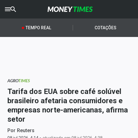
CRYPTO
TIMES
TEMPO REAL
COTAÇÕES
AGRO
TIMES
Ibovespa
Giro do Mercado
AGRO
TIMES
Newsletters
Tarifa dos EUA sobre café solúvel
Money Trader
brasileiro afetaria consumidores e
empresas norte-americanas, afirma
Anuncie
setor
Últimas Notícias
Por
Reuters
-