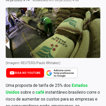
08 jul 2026, 4:14
atualizado em 08 jul 2026, 4:38
Newsletters
Cotações
Comprar ou vender?
Carteiras Recomendadas
Central de Dividendos
Central de Fundos Imobiliários
(Imagem: REUTERS/Paulo Whitaker)
Central dos IPOs
SIGA NO YOUTUBE
Renda Fixa
Uma proposta de tarifa de 25% dos
Estados
Finanças Pessoais
Unidos
sobre o
café
instantâneo brasileiro corre o
Mercados
risco de aumentar os custos para as empresas e
os consumidores norte-americanos, ao