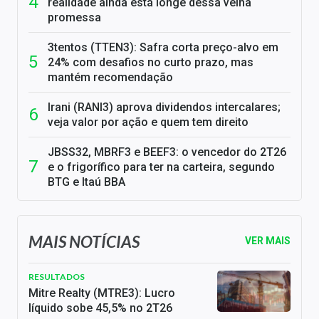
realidade ainda está longe dessa velha
promessa
3tentos (TTEN3): Safra corta preço-alvo em
24% com desafios no curto prazo, mas
mantém recomendação
Irani (RANI3) aprova dividendos intercalares;
veja valor por ação e quem tem direito
JBSS32, MBRF3 e BEEF3: o vencedor do 2T26
e o frigorífico para ter na carteira, segundo
BTG e Itaú BBA
MAIS NOTÍCIAS
VER MAIS
RESULTADOS
Mitre Realty (MTRE3): Lucro
líquido sobe 45,5% no 2T26