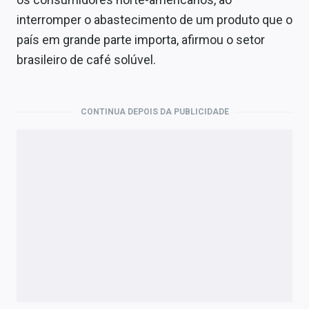
Economia
interromper o abastecimento de um produto que o
Empresas
país em grande parte importa, afirmou o setor
brasileiro de café solúvel.
Brasil
Política
CONTINUA DEPOIS DA PUBLICIDADE
Colunas
Especiais
Internacional
Marketing
Tecnologia
Conteúdo de Marca