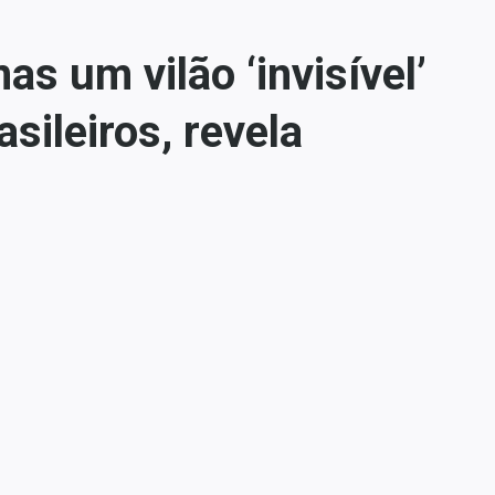
s um vilão ‘invisível’
sileiros, revela