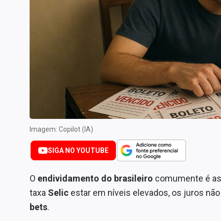
Internacional
Marketing
Tecnologia
Conteúdo de Marca
Sobre
Expediente
Contato
Imagem: Copilot (IA)
SIGA NO YOUTUBE
O
endividamento do brasileiro
comumente é as
taxa
Selic
estar em níveis elevados, os juros nã
bets
.