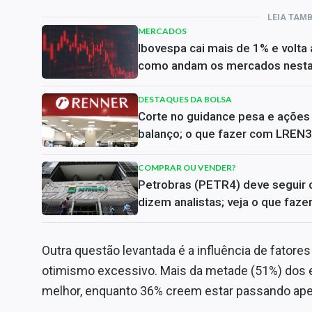
LEIA TAM
MERCADOS
Ibovespa cai mais de 1% e volta
como andam os mercados nesta 
DESTAQUES DA BOLSA
Corte no guidance pesa e açõe
balanço; o que fazer com LREN3
COMPRAR OU VENDER?
Petrobras (PETR4) deve seguir c
dizem analistas; veja o que faz
Outra questão levantada é a influência de fatore
otimismo excessivo. Mais da metade (51%) dos e
melhor, enquanto 36% creem estar passando ape