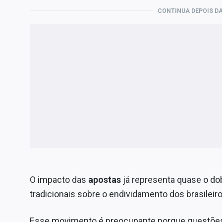
CONTINUA DEPOIS DA
O impacto das
apostas
já representa quase o d
tradicionais sobre o endividamento dos brasileir
Esse movimento é preocupante porque questões t