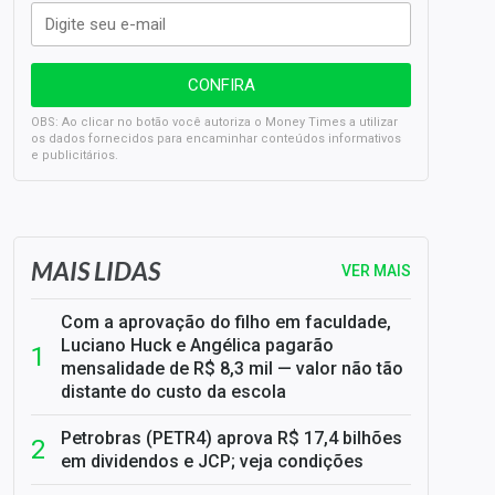
OBS: Ao clicar no botão você autoriza o Money Times a utilizar
os dados fornecidos para encaminhar conteúdos informativos
e publicitários.
SELIC em 14%: A repercussão da decisão sobre os JUROS
MAIS LIDAS
VER MAIS
Com a aprovação do filho em faculdade,
Luciano Huck e Angélica pagarão
mensalidade de R$ 8,3 mil — valor não tão
distante do custo da escola
Petrobras (PETR4) aprova R$ 17,4 bilhões
em dividendos e JCP; veja condições