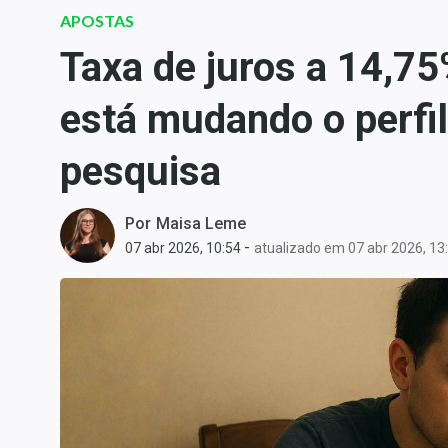
Carteiras Recomendadas
APOSTAS
Central de Dividendos
Taxa de juros a 14,75
Central de Fundos
está mudando o perfil
Imobiliários
Central dos IPOs
pesquisa
Renda Fixa
Finanças Pessoais
Por
Maisa Leme
Mercados
-
07 abr 2026, 10:54
atualizado em 07 abr 2026, 13
Economia
Empresas
Brasil
Política
Colunas
Especiais