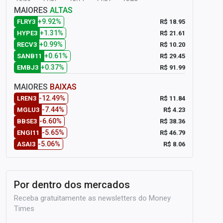
MAIORES
ALTAS
+9.92%
R$ 18.95
FLRY3
+1.31%
R$ 21.61
HYPE3
+0.99%
R$ 10.20
RECV3
+0.61%
R$ 29.45
SANB11
+0.37%
R$ 91.99
EMBJ3
MAIORES
BAIXAS
-12.49%
R$ 11.84
LREN3
-7.44%
R$ 4.23
MGLU3
-6.60%
R$ 38.36
BBSE3
-5.65%
R$ 46.79
ENGI11
-5.06%
R$ 8.06
ASAI3
Por dentro dos mercados
Receba gratuitamente as newsletters do Money
Times