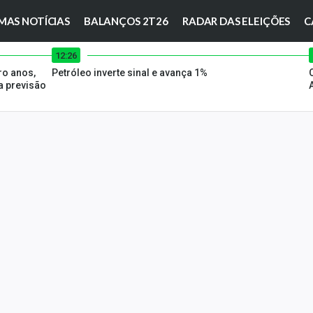
MAS NOTÍCIAS
BALANÇOS 2T26
RADAR DAS ELEIÇÕES
C
12:26
ro anos,
Petróleo inverte sinal e avança 1%
 previsão