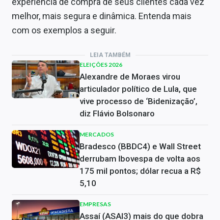
experiência de compra de seus clientes cada vez
melhor, mais segura e dinâmica. Entenda mais
com os exemplos a seguir.
LEIA TAMBÉM
ELEIÇÕES 2026
Alexandre de Moraes virou
articulador político de Lula, que
vive processo de ‘Bidenização’,
diz Flávio Bolsonaro
MERCADOS
Bradesco (BBDC4) e Wall Street
derrubam Ibovespa de volta aos
175 mil pontos; dólar recua a R$
5,10
EMPRESAS
Assaí (ASAI3) mais do que dobra