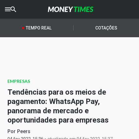
CRYPTO
TIMES
TEMPO REAL
COTAÇÕES
AGRO
TIMES
Ibovespa
Giro do Mercado
EMPRESAS
Newsletters
Tendências para os meios de
Money Trader
pagamento: WhatsApp Pay,
panorama de mercado e
Anuncie
oportunidades para empresas
Últimas Notícias
Por
Peers
-