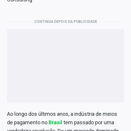
Economia
Empresas
CONTINUA DEPOIS DA PUBLICIDADE
Brasil
Política
Colunas
Especiais
Internacional
Marketing
Tecnologia
Ao longo dos últimos anos, a indústria de meios
de pagamento no
Brasil
tem passado por uma
Conteúdo de Marca
verdadeira revolução. De um mercado dominado