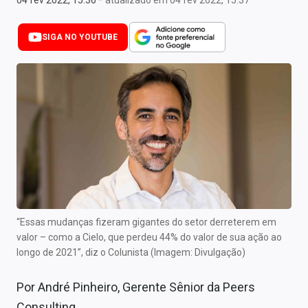
04 fev 2022, 15:36
atualizado em 04 fev 2022, 15:37
Newsletters
SIGA NO YOUTUBE
Cotações
Comprar ou vender?
Carteiras Recomendadas
Central de Dividendos
Central de Fundos Imobiliários
Central dos IPOs
Renda Fixa
“Essas mudanças fizeram gigantes do setor derreterem em
valor – como a Cielo, que perdeu 44% do valor de sua ação ao
Finanças Pessoais
longo de 2021”, diz o Colunista (Imagem: Divulgação)
Mercados
Por André Pinheiro, Gerente Sênior da
Peers
Consulting