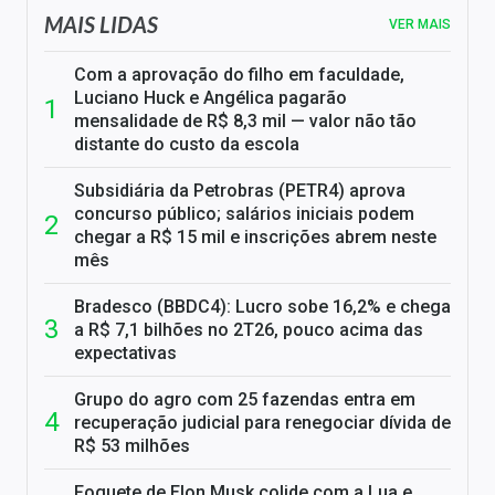
MAIS LIDAS
VER MAIS
Com a aprovação do filho em faculdade,
Luciano Huck e Angélica pagarão
mensalidade de R$ 8,3 mil — valor não tão
distante do custo da escola
Subsidiária da Petrobras (PETR4) aprova
concurso público; salários iniciais podem
chegar a R$ 15 mil e inscrições abrem neste
mês
Bradesco (BBDC4): Lucro sobe 16,2% e chega
a R$ 7,1 bilhões no 2T26, pouco acima das
expectativas
Grupo do agro com 25 fazendas entra em
recuperação judicial para renegociar dívida de
R$ 53 milhões
Foguete de Elon Musk colide com a Lua e