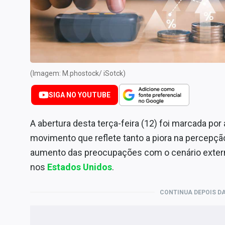
Internacional
Marketing
Tecnologia
Conteúdo de Marca
(Imagem: M.phostock/ iSotck)
Sobre
Expediente
SIGA NO YOUTUBE
Contato
A abertura desta terça-feira (12) foi marcada por
movimento que reflete tanto a piora na percepçã
aumento das preocupações com o cenário exter
nos
Estados Unidos
.
CONTINUA DEPOIS DA