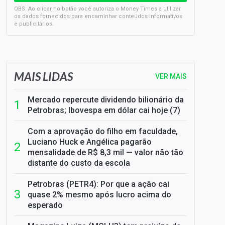
OBS: Ao clicar no botão você autoriza o Money Times a utilizar
os dados fornecidos para encaminhar conteúdos informativos
e publicitários.
SELIC em 14%: A repercussão da decisão sobre os JUROS
MAIS LIDAS
VER MAIS
Mercado repercute dividendo bilionário da
Petrobras; Ibovespa em dólar cai hoje (7)
Com a aprovação do filho em faculdade,
Luciano Huck e Angélica pagarão
mensalidade de R$ 8,3 mil — valor não tão
distante do custo da escola
Petrobras (PETR4): Por que a ação cai
quase 2% mesmo após lucro acima do
esperado