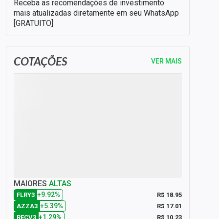
Receba as recomendações de investimento
mais atualizadas diretamente em seu WhatsApp
[GRATUITO]
COTAÇÕES
VER MAIS
MAIORES
ALTAS
+9.92%
R$ 18.95
FLRY3
+5.39%
R$ 17.01
AZZA3
+1.29%
R$ 10.23
RECV3