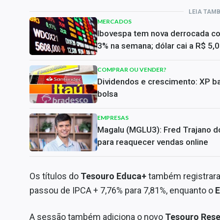
LEIA TAM
MERCADOS
Ibovespa tem nova derrocada c
3% na semana; dólar cai a R$ 5,
COMPRAR OU VENDER?
Dividendos e crescimento: XP ba
bolsa
EMPRESAS
Magalu (MGLU3): Fred Trajano do
para reaquecer vendas online
Os títulos do
Tesouro Educa+
também registrara
passou de IPCA + 7,76% para 7,81%, enquanto o
E
A sessão também adiciona o novo
Tesouro Rese