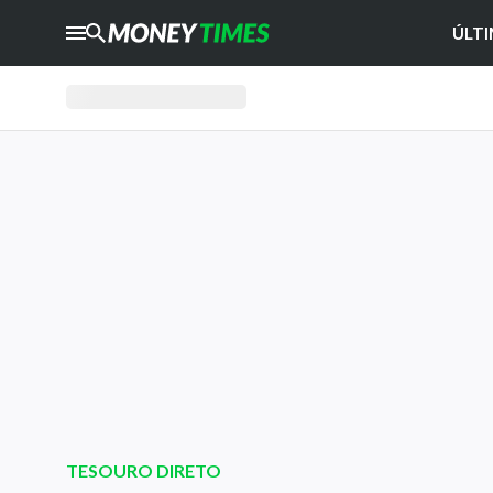
ÚLTI
CRYPTO
TIMES
AGRO
TIMES
Ibovespa
Giro do Mercado
Newsletters
Money Trader
Anuncie
Últimas Notícias
Newsletters
Cotações
TESOURO DIRETO
Comprar ou vender?