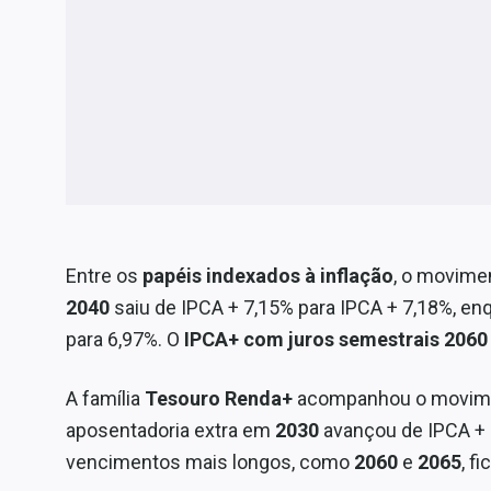
Entre os
papéis indexados à inflação
, o movime
2040
saiu de IPCA + 7,15% para IPCA + 7,18%, en
para 6,97%. O
IPCA+ com juros semestrais 2060
A família
Tesouro Renda+
acompanhou o moviment
aposentadoria extra em
2030
avançou de IPCA + 
vencimentos mais longos, como
2060
e
2065
, f