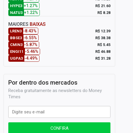
+1.27%
R$ 21.60
HYPE3
+1.22%
R$ 8.28
NATU3
MAIORES
BAIXAS
-8.43%
R$ 12.39
LREN3
-6.55%
R$ 38.38
BBSE3
-5.87%
R$ 5.45
CMIN3
-5.46%
R$ 46.88
ENGI11
-4.49%
R$ 31.28
UGPA3
Por dentro dos mercados
Receba gratuitamente as newsletters do Money
Times