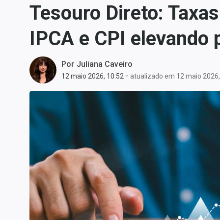
Tesouro Direto: Taxa
Carteiras Recomendadas
Central de Dividendos
IPCA e CPI elevando
Central de Fundos
Imobiliários
Por
Juliana Caveiro
Central dos IPOs
-
12 maio 2026, 10:52
atualizado em 12 maio 2026,
Renda Fixa
Finanças Pessoais
Mercados
Economia
Empresas
Brasil
Política
Colunas
Especiais