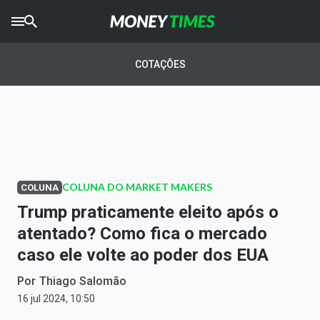
CRYPTO
TIMES
COTAÇÕES
AGRO
TIMES
Ibovespa
Giro do Mercado
COLUNA DO MARKET MAKERS
COLUNA
Newsletters
Trump praticamente eleito após o
Money Trader
atentado? Como fica o mercado
caso ele volte ao poder dos EUA
Anuncie
Por
Thiago Salomão
Últimas Notícias
16 jul 2024, 10:50