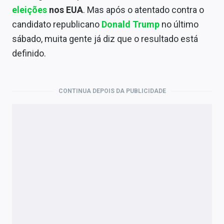
Economia
eleições
nos EUA
. Mas após o atentado contra o
candidato republicano
Donald Trump
no último
Empresas
sábado, muita gente já diz que o resultado está
Brasil
definido.
Política
Colunas
CONTINUA DEPOIS DA PUBLICIDADE
Especiais
Internacional
Marketing
Tecnologia
Conteúdo de Marca