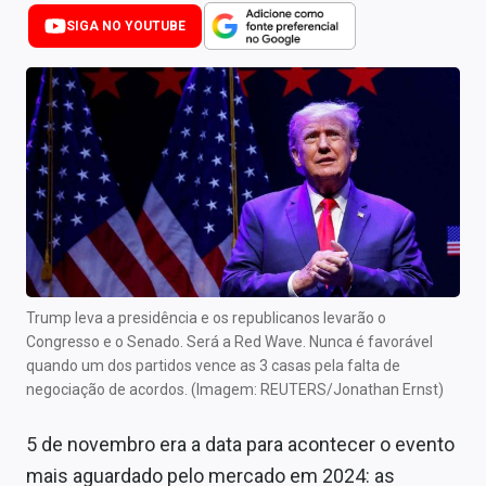
Newsletters
SIGA NO YOUTUBE
Cotações
Comprar ou vender?
Carteiras Recomendadas
Central de Dividendos
Central de Fundos Imobiliários
Central dos IPOs
Trump leva a presidência e os republicanos levarão o
Congresso e o Senado. Será a Red Wave. Nunca é favorável
Renda Fixa
quando um dos partidos vence as 3 casas pela falta de
negociação de acordos.
(Imagem: REUTERS/Jonathan Ernst)
Finanças Pessoais
5 de novembro era a data para acontecer o evento
Mercados
mais aguardado pelo mercado em 2024: as