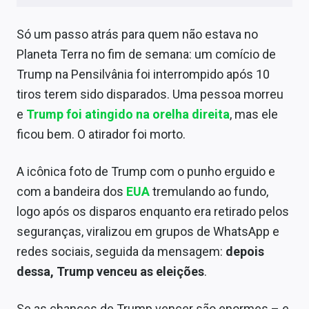
Sobre
Só um passo atrás para quem não estava no
Expediente
Planeta Terra no fim de semana: um comício de
Contato
Trump na Pensilvânia foi interrompido após 10
tiros terem sido disparados. Uma pessoa morreu
e
Trump foi atingido na orelha direita
, mas ele
ficou bem. O atirador foi morto.
A icônica foto de Trump com o punho erguido e
com a bandeira dos
EUA
tremulando ao fundo,
logo após os disparos enquanto era retirado pelos
seguranças, viralizou em grupos de WhatsApp e
redes sociais, seguida da mensagem:
depois
dessa, Trump venceu as eleições
.
Se as chances de Trump vencer são enormes – e