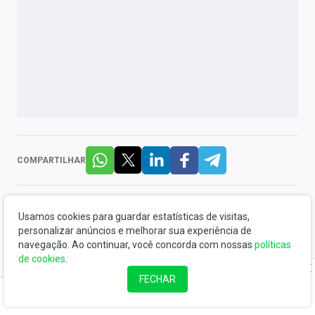
COMPARTILHAR
Por
Thiago Salomão
Usamos cookies para guardar estatísticas de visitas,
personalizar anúncios e melhorar sua experiência de
navegação. Ao continuar, você concorda com nossas
políticas
Fundador do Market Makers, analista de investimentos CNPI-P,
de cookies
.
MBA em Mercados Financeiros na Fipecafi e na UBS/B3. Antes
FECHAR
de fundar o MMakers, foi editor-chefe do InfoMoney, analista
de ações na Rico Investimentos, co-fundou o podcast Stock
Pickers e foi sócio da XP de 2015 a 2021