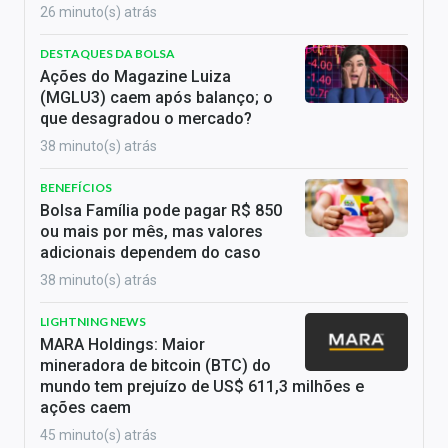
26 minuto(s) atrás
DESTAQUES DA BOLSA
Ações do Magazine Luiza
(MGLU3) caem após balanço; o
que desagradou o mercado?
38 minuto(s) atrás
BENEFÍCIOS
Bolsa Família pode pagar R$ 850
ou mais por mês, mas valores
adicionais dependem do caso
38 minuto(s) atrás
LIGHTNING NEWS
MARA Holdings: Maior
mineradora de bitcoin (BTC) do
mundo tem prejuízo de US$ 611,3 milhões e
ações caem
45 minuto(s) atrás