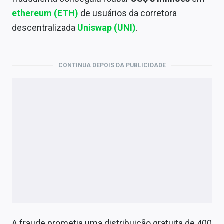
Economia
ethereum (ETH)
de usuários da corretora
Empresas
descentralizada
Uniswap (UNI)
.
Brasil
CONTINUA DEPOIS DA PUBLICIDADE
Política
Colunas
Especiais
Internacional
Marketing
Tecnologia
Conteúdo de Marca
A fraude prometia uma distribuição gratuita de 400