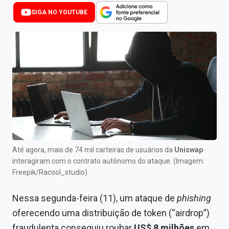
Newsletters
SIGA NO YOUTUBE
Cotações
Comprar ou vender?
Carteiras Recomendadas
Central de Dividendos
Central de Fundos Imobiliários
Central dos IPOs
Até agora, mais de 74 mil carteiras de usuários da
Uniswap
interagiram com o contrato autônomo do ataque. (Imagem:
Renda Fixa
Freepik/Racool_studio)
Finanças Pessoais
Nessa segunda-feira (11), um ataque de
phishing
Mercados
oferecendo uma distribuição de token (“airdrop”)
fraudulenta conseguiu roubar
US$ 8 milhões
em