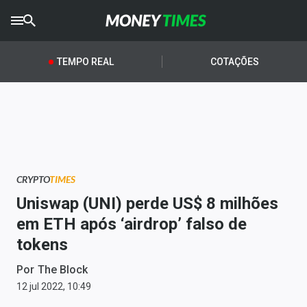
CRYPTO
TIMES
TEMPO REAL
COTAÇÕES
AGRO
TIMES
Ibovespa
Giro do Mercado
CRYPTO
TIMES
Newsletters
Uniswap (UNI) perde US$ 8 milhões
Money Trader
em ETH após ‘airdrop’ falso de
tokens
Anuncie
Por
The Block
Últimas Notícias
12 jul 2022, 10:49