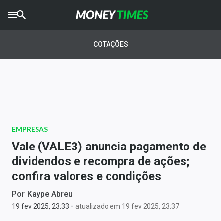
CRYPTO
TIMES
COTAÇÕES
AGRO
TIMES
Ibovespa
Giro do Mercado
EMPRESAS
Newsletters
Vale (VALE3) anuncia pagamento de
Money Trader
dividendos e recompra de ações;
confira valores e condições
Anuncie
Por
Kaype Abreu
-
Últimas Notícias
19 fev 2025, 23:33
atualizado em 19 fev 2025, 23:37