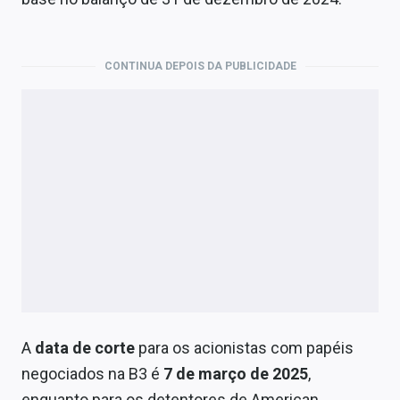
Economia
Empresas
CONTINUA DEPOIS DA PUBLICIDADE
Brasil
Política
Colunas
Especiais
Internacional
Marketing
Tecnologia
A
data de corte
para os acionistas com papéis
negociados na B3 é
7 de março de 2025
,
Conteúdo de Marca
enquanto para os detentores de American