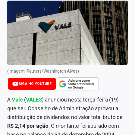
Newsletters
Cotações
Comprar ou vender?
Carteiras Recomendadas
Central de Dividendos
Central de Fundos Imobiliários
(Imagem: Reuters/Washington Alves)
Central dos IPOs
SIGA NO YOUTUBE
Renda Fixa
A
Vale
(
VALE3
) anunciou nesta terça-feira (19)
que seu Conselho de Administração aprovou a
Finanças Pessoais
distribuição de dividendos no valor total bruto de
Mercados
R$ 2,14 por ação
. O montante foi apurado com
base no balanço de 31 de dezembro de 2024.