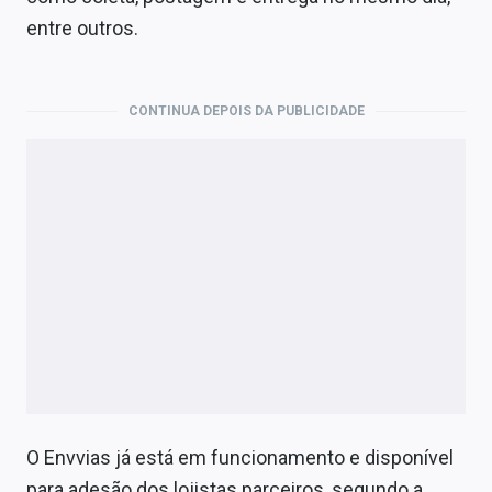
Economia
entre outros.
Empresas
Brasil
CONTINUA DEPOIS DA PUBLICIDADE
Política
Colunas
Especiais
Internacional
Marketing
Tecnologia
O Envvias já está em funcionamento e disponível
Conteúdo de Marca
para adesão dos lojistas parceiros, segundo a