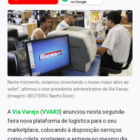
Newsletters
Cotações
Comprar ou vender?
Carteiras Recomendadas
Central de Dividendos
Central de Fundos Imobiliários
Neste momento, estamos conectando o nosso maior ativo ao
Central dos IPOs
seller”, afirmou o vice-presidente administrativo da Via Varejo
(Imagem: REUTERS/ Nacho Doce)
Renda Fixa
A
Via Varejo
(
VVAR3
) anunciou nesta segunda-
Finanças Pessoais
feira nova plataforma de logística para o seu
Mercados
marketplace, colocando à disposição serviços
como coleta, postagem e entrega no mesmo dia,