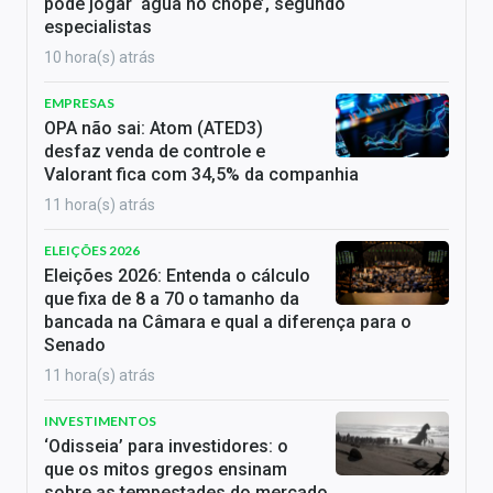
pode jogar ‘água no chope’, segundo
especialistas
10 hora(s) atrás
EMPRESAS
OPA não sai: Atom (ATED3)
desfaz venda de controle e
Valorant fica com 34,5% da companhia
11 hora(s) atrás
ELEIÇÕES 2026
Eleições 2026: Entenda o cálculo
que fixa de 8 a 70 o tamanho da
bancada na Câmara e qual a diferença para o
Senado
11 hora(s) atrás
INVESTIMENTOS
‘Odisseia’ para investidores: o
que os mitos gregos ensinam
sobre as tempestades do mercado