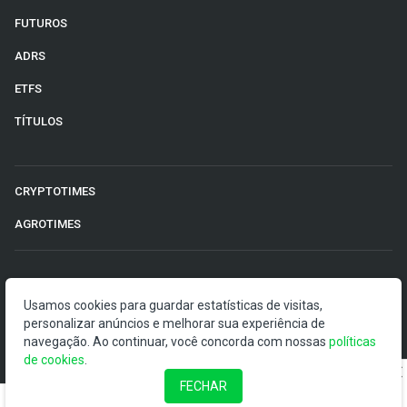
FUTUROS
ADRS
ETFS
TÍTULOS
CRYPTOTIMES
AGROTIMES
©2026 Money Times.
Usamos cookies para guardar estatísticas de visitas,
personalizar anúncios e melhorar sua experiência de
O Money Times publica matérias de cunho jornalístico, que
navegação. Ao continuar, você concorda com nossas
políticas
visam a democratização da informação. Nossas
de cookies
.
publicações devem ser compreendidas como boletins
anunciadores e divulgadores, e não como uma
FECHAR
recomendação de investimento.