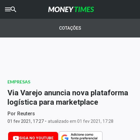
CRYPTO
TIMES
COTAÇÕES
AGRO
TIMES
Ibovespa
Giro do Mercado
EMPRESAS
Newsletters
Via Varejo anuncia nova plataforma
Money Trader
logística para marketplace
Anuncie
Por
Reuters
-
01 fev 2021, 17:27
atualizado em 01 fev 2021, 17:28
Últimas Notícias
SIGA NO YOUTUBE