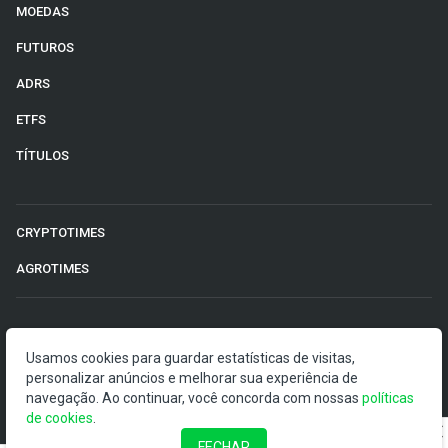
MOEDAS
FUTUROS
ADRS
ETFS
TÍTULOS
CRYPTOTIMES
AGROTIMES
©2026 Money Times.
Usamos cookies para guardar estatísticas de visitas,
personalizar anúncios e melhorar sua experiência de
O Money Times publica matérias de cunho jornalístico, que
navegação. Ao continuar, você concorda com nossas
políticas
visam a democratização da informação. Nossas
de cookies
.
publicações devem ser compreendidas como boletins
anunciadores e divulgadores, e não como uma
FECHAR