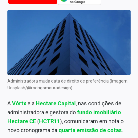
Newsletters
Cotações
Comprar ou vender?
Carteiras Recomendadas
Central de Dividendos
Central de Fundos Imobiliários
Administradora muda data de direito de preferência (Imagem:
Central dos IPOs
Unsplash/@rodrigomouradesign)
Renda Fixa
A
Vórtx
e a
Hectare Capital
, nas condições de
administradora e gestora do
fundo imobiliário
Finanças Pessoais
Hectare CE
(
HCTR11
), comunicaram em nota o
Mercados
novo cronograma da
quarta emissão de cotas
.