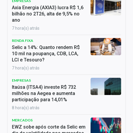
EMPRESAS
Axia Energia (AXIA3) lucra R$ 1,6
bilhão no 2T26, alta de 9,5% no
ano
7 hora(s) atrás
RENDA FIXA
Selic a 14%: Quanto rendem R$
10 mil na poupança, CDB, LCA,
LCI e Tesouro?
7 hora(s) atrás
EMPRESAS
Itaúsa (ITSA4) investe R$ 732
milhões na Aegea e aumenta
participação para 14,01%
8 hora(s) atrás
MERCADOS
EWZ sobe após corte da Selic em