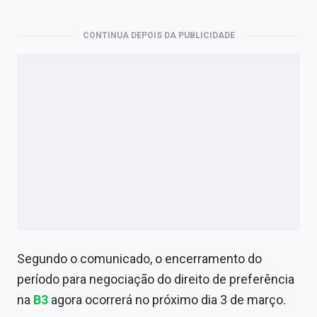
Economia
Empresas
CONTINUA DEPOIS DA PUBLICIDADE
Brasil
Política
Money Trader
Colunas
Especiais
Internacional
Marketing
Segundo o comunicado, o encerramento do
período para negociação do direito de preferência
Tecnologia
na
B3
agora ocorrerá no próximo dia 3 de março.