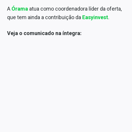
Conteúdo de Marca
A
Órama
atua como coordenadora líder da oferta,
que tem ainda a contribuição da
Easyinvest
.
Sobre
Expediente
Veja o comunicado na íntegra:
Contato