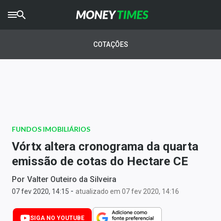
CRYPTO
TIMES
COTAÇÕES
AGRO
TIMES
Ibovespa
Giro do Mercado
FUNDOS IMOBILIÁRIOS
Newsletters
Vórtx altera cronograma da quarta
Money Trader
emissão de cotas do Hectare CE
Anuncie
Por
Valter Outeiro da Silveira
-
07 fev 2020, 14:15
atualizado em 07 fev 2020, 14:16
Últimas Notícias
SIGA NO YOUTUBE