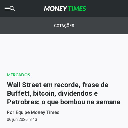
CRYPTO
TIMES
COTAÇÕES
AGRO
TIMES
Ibovespa
Giro do Mercado
MERCADOS
Newsletters
Wall Street em recorde, frase de
Money Trader
Buffett, bitcoin, dividendos e
Petrobras: o que bombou na semana
Anuncie
Por
Equipe Money Times
Últimas Notícias
06 jun 2026, 8:43