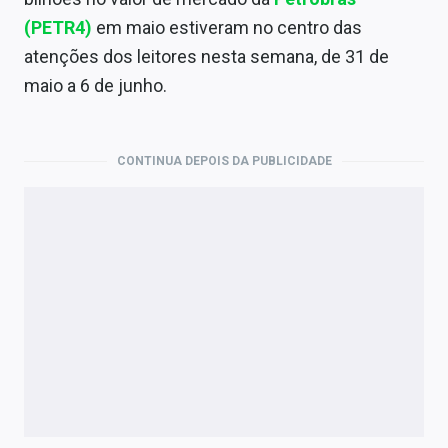
Economia
(PETR4)
em maio estiveram no centro das
Empresas
atenções dos leitores nesta semana, de 31 de
maio a 6 de junho.
Brasil
Política
CONTINUA DEPOIS DA PUBLICIDADE
Colunas
Especiais
Internacional
Marketing
Tecnologia
Conteúdo de Marca