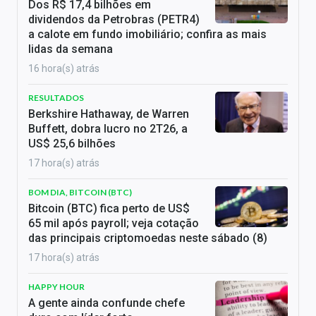
Dos R$ 17,4 bilhões em
dividendos da Petrobras (PETR4)
a calote em fundo imobiliário; confira as mais
lidas da semana
16 hora(s) atrás
RESULTADOS
Berkshire Hathaway, de Warren
Buffett, dobra lucro no 2T26, a
US$ 25,6 bilhões
17 hora(s) atrás
BOM DIA, BITCOIN (BTC)
Bitcoin (BTC) fica perto de US$
65 mil após payroll; veja cotação
das principais criptomoedas neste sábado (8)
17 hora(s) atrás
HAPPY HOUR
A gente ainda confunde chefe