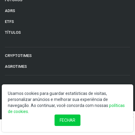
ADRS
ETFS
TÍTULOS
CRYPTOTIMES
AGROTIMES
©2026 Money Times.
Usamos cookies para guardar estatísticas de visitas,
personalizar anúncios e melhorar sua experiência de
O Money Times publica matérias de cunho jornalístico, que
navegação. Ao continuar, você concorda com nossas
políticas
visam a democratização da informação. Nossas
de cookies
.
publicações devem ser compreendidas como boletins
anunciadores e divulgadores, e não como uma
FECHAR
recomendação de investimento.