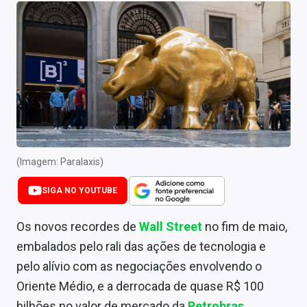
Newsletters
Cotações
Comprar ou vender?
Carteiras Recomendadas
Central de Dividendos
Central de Fundos Imobiliários
(Imagem: Paralaxis)
Central dos IPOs
SIGA NO YOUTUBE
Renda Fixa
Os novos recordes de
Wall Street
no fim de maio,
embalados pelo rali das ações de tecnologia e
Finanças Pessoais
pelo alívio com as negociações envolvendo o
Mercados
Oriente Médio, e a derrocada de quase R$ 100
bilhões no valor de mercado da
Petrobras