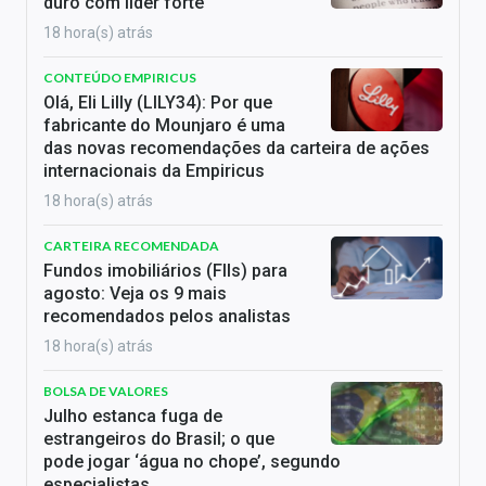
duro com líder forte
18 hora(s) atrás
CONTEÚDO EMPIRICUS
Olá, Eli Lilly (LILY34): Por que
fabricante do Mounjaro é uma
das novas recomendações da carteira de ações
internacionais da Empiricus
18 hora(s) atrás
CARTEIRA RECOMENDADA
Fundos imobiliários (FIIs) para
agosto: Veja os 9 mais
recomendados pelos analistas
18 hora(s) atrás
BOLSA DE VALORES
Julho estanca fuga de
estrangeiros do Brasil; o que
pode jogar ‘água no chope’, segundo
especialistas