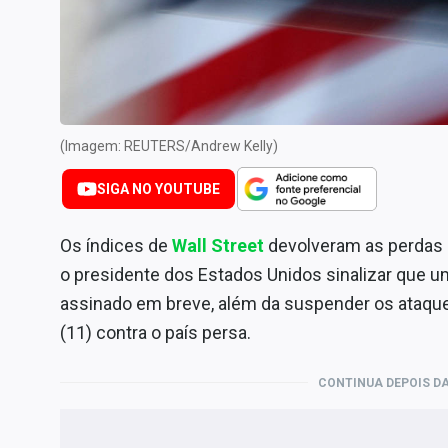
Internacional
Marketing
Tecnologia
Conteúdo de Marca
(Imagem: REUTERS/Andrew Kelly)
Sobre
Expediente
SIGA NO YOUTUBE
Contato
Os índices de
Wall Street
devolveram as perdas 
o presidente dos Estados Unidos sinalizar que u
assinado em breve, além da suspender os ataques
(11) contra o país persa.
CONTINUA DEPOIS DA