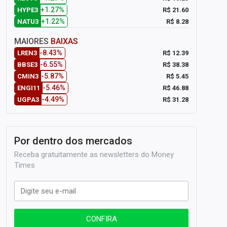
+1.27%
R$ 21.60
HYPE3
+1.22%
R$ 8.28
NATU3
MAIORES
BAIXAS
-8.43%
R$ 12.39
LREN3
-6.55%
R$ 38.38
BBSE3
-5.87%
R$ 5.45
CMIN3
-5.46%
R$ 46.88
ENGI11
-4.49%
R$ 31.28
UGPA3
Por dentro dos mercados
Receba gratuitamente as newsletters do Money
Times