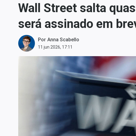
Wall Street salta qua
Carteiras Recomendadas
Central de Dividendos
será assinado em bre
Central de Fundos
Imobiliários
Por
Anna Scabello
Central dos IPOs
11 jun 2026, 17:11
Renda Fixa
Finanças Pessoais
Mercados
Economia
Empresas
Brasil
Política
Colunas
Especiais