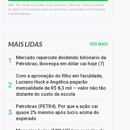
OBS: Ao clicar no botão você autoriza o Money Times a utilizar
os dados fornecidos para encaminhar conteúdos informativos
e publicitários.
SELIC em 14%: A repercussão da decisão sobre os JUROS
MAIS LIDAS
VER MAIS
Mercado repercute dividendo bilionário da
Petrobras; Ibovespa em dólar cai hoje (7)
Com a aprovação do filho em faculdade,
Luciano Huck e Angélica pagarão
mensalidade de R$ 8,3 mil — valor não tão
distante do custo da escola
Petrobras (PETR4): Por que a ação cai
quase 2% mesmo após lucro acima do
esperado