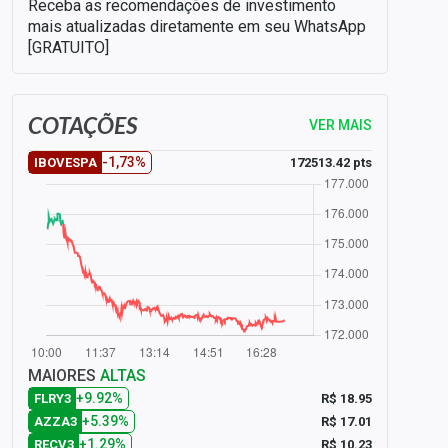
Receba as recomendações de investimento
mais atualizadas diretamente em seu WhatsApp
[GRATUITO]
COTAÇÕES
VER MAIS
-1,73%
172513.42 pts
IBOVESPA
MAIORES
ALTAS
+9.92%
R$ 18.95
FLRY3
+5.39%
R$ 17.01
AZZA3
+1.29%
R$ 10.23
RECV3