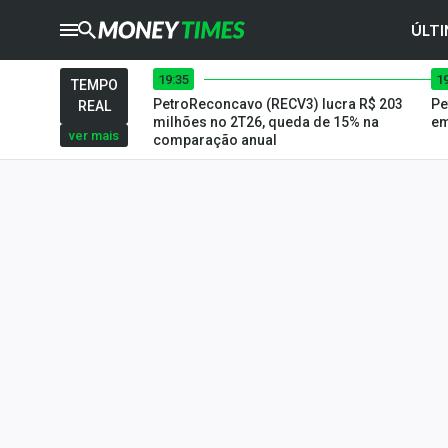
ÚLTI
19:35
1
CRYPTO
TIMES
TEMPO
PetroReconcavo (RECV3) lucra R$ 203
Pe
REAL
AGRO
TIMES
milhões no 2T26, queda de 15% na
em
ver mais
comparação anual
Ibovespa
Giro do Mercado
Newsletters
Money Trader
Anuncie
Últimas Notícias
Newsletters
Cotações
Comprar ou vender?