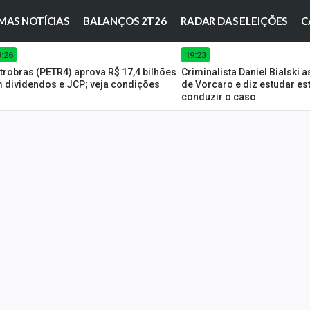
MAS NOTÍCIAS
BALANÇOS 2T26
RADAR DAS ELEIÇÕES
C
9:26
19:23
trobras (PETR4) aprova R$ 17,4 bilhões
Criminalista Daniel Bialski
 dividendos e JCP; veja condições
de Vorcaro e diz estudar es
conduzir o caso