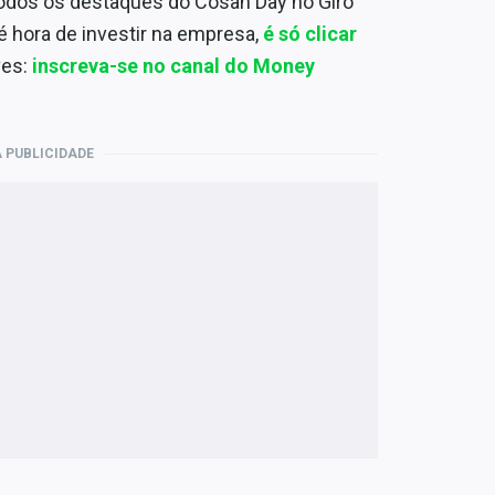
odos os destaques do Cosan Day no Giro
é hora de investir na empresa,
é só clicar
ves:
inscreva-se no canal do Money
 PUBLICIDADE