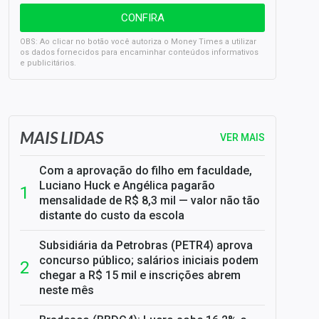
OBS: Ao clicar no botão você autoriza o Money Times a utilizar
os dados fornecidos para encaminhar conteúdos informativos
e publicitários.
SELIC em 14%: A repercussão da decisão sobre os JUROS
MAIS LIDAS
VER MAIS
Com a aprovação do filho em faculdade,
Luciano Huck e Angélica pagarão
mensalidade de R$ 8,3 mil — valor não tão
distante do custo da escola
Subsidiária da Petrobras (PETR4) aprova
concurso público; salários iniciais podem
chegar a R$ 15 mil e inscrições abrem
neste mês