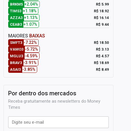
+2.04%
R$ 5.99
BRKM5
+1.18%
R$ 18.92
TIMS3
+1.13%
R$ 16.14
AZZA3
+1.07%
R$ 9.44
CEAB3
MAIORES
BAIXAS
-7.22%
R$ 18.50
SMFT3
-5.72%
R$ 3.13
VAMO3
-4.59%
R$ 4.57
MGLU3
-3.91%
R$ 18.69
BRAV3
-3.85%
R$ 8.49
ASAI3
Por dentro dos mercados
Receba gratuitamente as newsletters do Money
Times