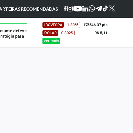
ARTEIRAS RECOMENDADAS
IBOVESPA
-1.2265
175546.37 pts
 assume defesa
DOLAR
-0.3025
R$ 5,11
tratégia para
ver mais