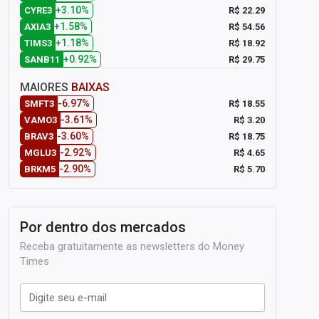
+3.10%
R$ 22.29
CYRE3
+1.58%
R$ 54.56
AXIA3
+1.18%
R$ 18.92
TIMS3
+0.92%
R$ 29.75
SANB11
MAIORES
BAIXAS
-6.97%
R$ 18.55
SMFT3
-3.61%
R$ 3.20
VAMO3
-3.60%
R$ 18.75
BRAV3
-2.92%
R$ 4.65
MGLU3
-2.90%
R$ 5.70
BRKM5
Por dentro dos mercados
Receba gratuitamente as newsletters do Money
Times