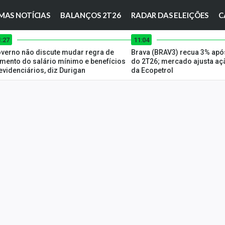
MAS NOTÍCIAS
BALANÇOS 2T26
RADAR DAS ELEIÇÕES
C
1:27
11:04
verno não discute mudar regra de
Brava (BRAV3) recua 3% apó
mento do salário mínimo e benefícios
do 2T26; mercado ajusta aç
evidenciários, diz Durigan
da Ecopetrol