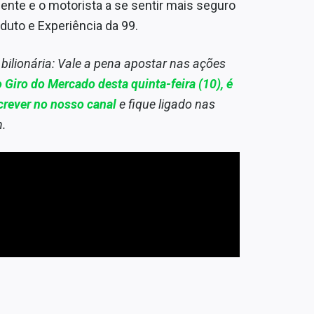
ente e o motorista a se sentir mais seguro
duto e Experiência da 99.
bilionária: Vale a pena apostar nas ações
 Giro do Mercado desta quinta-feira (10), é
crever no nosso canal
e fique ligado nas
h.