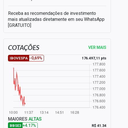
Receba as recomendações de investimento
mais atualizadas diretamente em seu WhatsApp
[GRATUITO]
COTAÇÕES
VER MAIS
−0,69%
176.497,11 pts
IBOVESPA
MAIORES
ALTAS
+4.17%
R$ 41.34
BBSE3