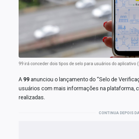
Especiais
Internacional
Marketing
Tecnologia
Conteúdo de Marca
Sobre
99 irá conceder dois tipos de selo para usuários do aplicati
Expediente
Contato
A
99
anunciou o lançamento do “Selo de Verificaçã
usuários com mais informações na plataforma, 
realizadas.
CONTINUA DEPOIS DA