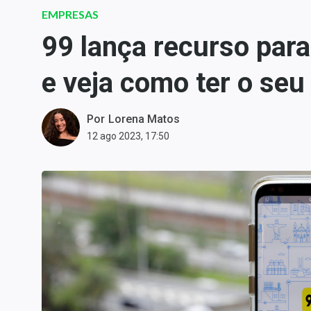
Carteiras Recomendadas
EMPRESAS
Central de Dividendos
99 lança recurso par
Central de Fundos
e veja como ter o seu
Imobiliários
Central dos IPOs
Renda Fixa
Por
Lorena Matos
12 ago 2023, 17:50
Finanças Pessoais
Mercados
Economia
Empresas
Brasil
Política
Money Trader
Colunas