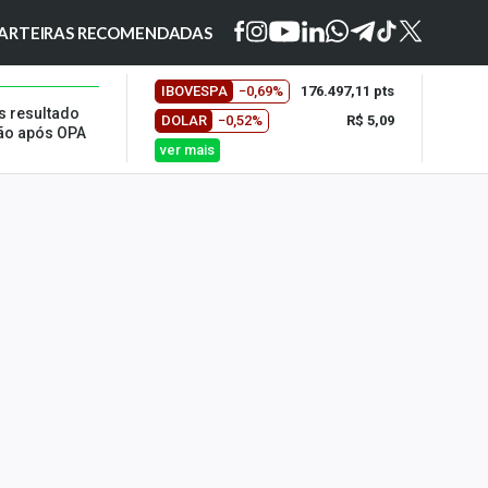
ARTEIRAS RECOMENDADAS
IBOVESPA
−0,69%
176.497,11 pts
s resultado
DOLAR
−0,52%
R$ 5,09
ão após OPA
ver mais