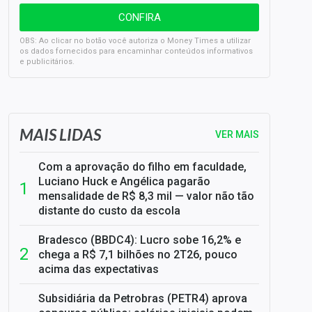
OBS: Ao clicar no botão você autoriza o Money Times a utilizar
os dados fornecidos para encaminhar conteúdos informativos
e publicitários.
SELIC em 14%: A repercussão da decisão sobre os JUROS
MAIS LIDAS
VER MAIS
Com a aprovação do filho em faculdade,
Luciano Huck e Angélica pagarão
mensalidade de R$ 8,3 mil — valor não tão
distante do custo da escola
Bradesco (BBDC4): Lucro sobe 16,2% e
chega a R$ 7,1 bilhões no 2T26, pouco
acima das expectativas
Subsidiária da Petrobras (PETR4) aprova