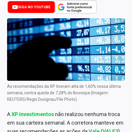
Newsletters
SIGA NO YOUTUBE
Cotações
Comprar ou vender?
Carteiras Recomendadas
Central de Dividendos
Central de Fundos Imobiliários
Central dos IPOs
As recomendações da XP tiveram alta de 1,60% nessa última
semana, contra queda de 7,28% do Ibovespa (Imagem:
Renda Fixa
REUTERS/Regis Duvignau/File Photo)
Finanças Pessoais
A
XP Investimentos
não realizou nenhuma troca
Mercados
em sua carteira semanal. A corretora manteve em
suas recomendações as ações da
Vale
(
VALE3
),