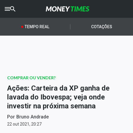
CRYPTO
TIMES
TEMPO REAL
COTAÇÕES
AGRO
TIMES
Ibovespa
Giro do Mercado
COMPRAR OU VENDER?
Newsletters
Ações: Carteira da XP ganha de
Money Trader
lavada do Ibovespa; veja onde
investir na próxima semana
Anuncie
Por
Bruno Andrade
Últimas Notícias
22 out 2021, 20:27