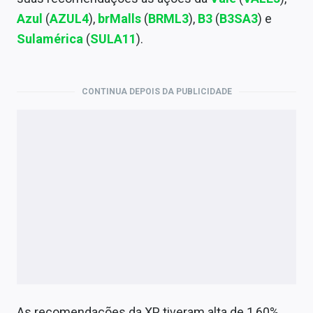
Economia
Azul
(
AZUL4
),
brMalls
(
BRML3
),
B3
(
B3SA3
) e
Empresas
Sulamérica
(
SULA11
).
Brasil
CONTINUA DEPOIS DA PUBLICIDADE
Política
Colunas
Especiais
Internacional
Marketing
Tecnologia
Conteúdo de Marca
As recomendações da XP tiveram alta de 1,60%