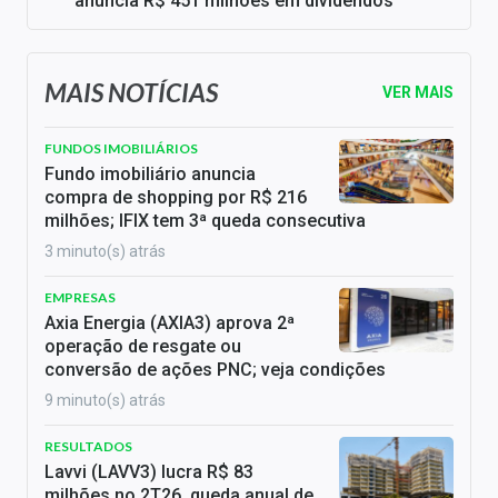
anuncia R$ 451 milhões em dividendos
MAIS NOTÍCIAS
VER MAIS
FUNDOS IMOBILIÁRIOS
Fundo imobiliário anuncia
compra de shopping por R$ 216
milhões; IFIX tem 3ª queda consecutiva
3 minuto(s) atrás
EMPRESAS
Axia Energia (AXIA3) aprova 2ª
operação de resgate ou
conversão de ações PNC; veja condições
9 minuto(s) atrás
RESULTADOS
Lavvi (LAVV3) lucra R$ 83
milhões no 2T26, queda anual de