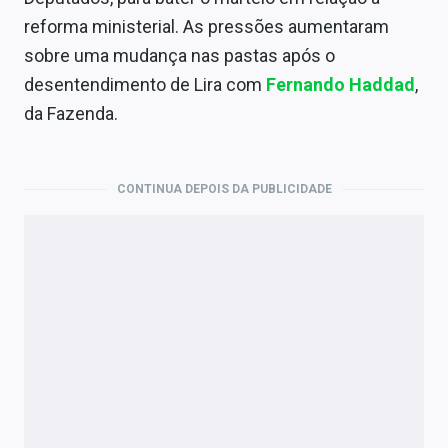
Economia
reforma ministerial. As pressões aumentaram
Empresas
sobre uma mudança nas pastas após o
desentendimento de Lira com
Fernando Haddad
,
Brasil
da Fazenda.
Política
Money Trader
CONTINUA DEPOIS DA PUBLICIDADE
Colunas
Especiais
Internacional
Marketing
Tecnologia