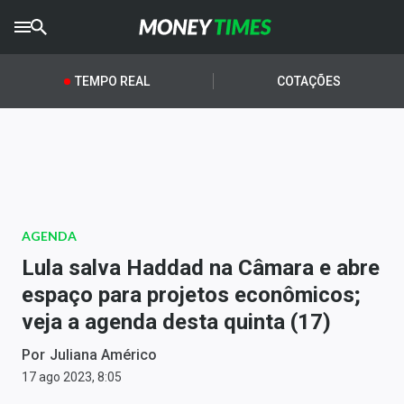
CRYPTO
TIMES
TEMPO REAL
COTAÇÕES
AGRO
TIMES
Ibovespa
Giro do Mercado
AGENDA
Newsletters
Lula salva Haddad na Câmara e abre
Money Trader
espaço para projetos econômicos;
veja a agenda desta quinta (17)
Anuncie
Por
Juliana Américo
Últimas Notícias
17 ago 2023, 8:05