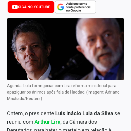
Newsletters
SIGA NO YOUTUBE
Cotações
Comprar ou vender?
Carteiras Recomendadas
Central de Dividendos
Central de Fundos Imobiliários
Central dos IPOs
Agenda: Lula foi negociar com Lira reforma ministerial para
apaziguar os ânimos após fala de Haddad. (Imagem: Adriano
Renda Fixa
Machado/Reuters)
Finanças Pessoais
Ontem, o presidente
Luis Inácio Lula da Silva
se
Mercados
reuniu com
Arthur Lira
, da Câmara dos
Deputados, para bater o martelo em relação à