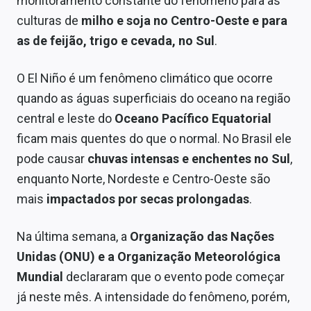
monitoramento constante do fenômeno para as
Sobre
culturas de
milho e soja no Centro-Oeste e para
as de feijão, trigo e cevada, no Sul
.
Expediente
Contato
O El Niño é um fenômeno climático que ocorre
quando as águas superficiais do oceano na região
central e leste do
Oceano Pacífico Equatorial
ficam mais quentes do que o normal. No Brasil ele
pode causar
chuvas intensas e enchentes no Sul
,
enquanto Norte, Nordeste e Centro-Oeste são
mais
impactados por secas prolongadas
.
Na última semana, a
Organização das Nações
Unidas (ONU) e a Organização Meteorológica
Mundial
declararam que o evento pode começar
já neste mês. A intensidade do fenômeno, porém,