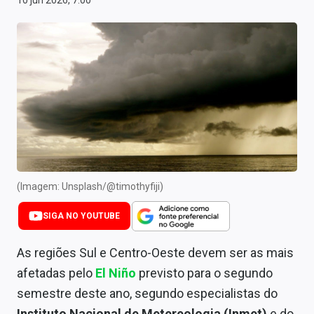
10 jun 2026, 7:00
Newsletters
Cotações
Comprar ou vender?
Carteiras Recomendadas
Central de Dividendos
Central de Fundos Imobiliários
(Imagem: Unsplash/@timothyfiji)
Central dos IPOs
SIGA NO YOUTUBE
Renda Fixa
As regiões Sul e Centro-Oeste devem ser as mais
Finanças Pessoais
afetadas pelo
El Niño
previsto para o segundo
Mercados
semestre deste ano, segundo especialistas do
Instituto Nacional de Metereologia (Inmet)
e do