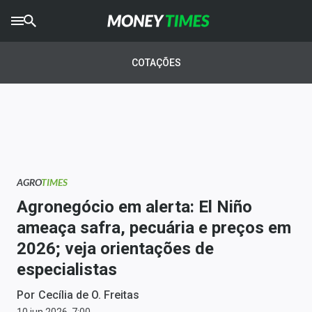
CRYPTO
TIMES
COTAÇÕES
AGRO
TIMES
Ibovespa
Giro do Mercado
AGRO
TIMES
Newsletters
Agronegócio em alerta: El Niño
Money Trader
ameaça safra, pecuária e preços em
2026; veja orientações de
Anuncie
especialistas
Últimas Notícias
Por
Cecília de O. Freitas