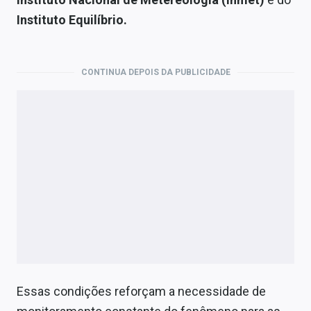
Economia
Instituto Equilíbrio.
Empresas
Brasil
CONTINUA DEPOIS DA PUBLICIDADE
Política
Colunas
Especiais
Internacional
Marketing
Tecnologia
Conteúdo de Marca
Essas condições reforçam a necessidade de