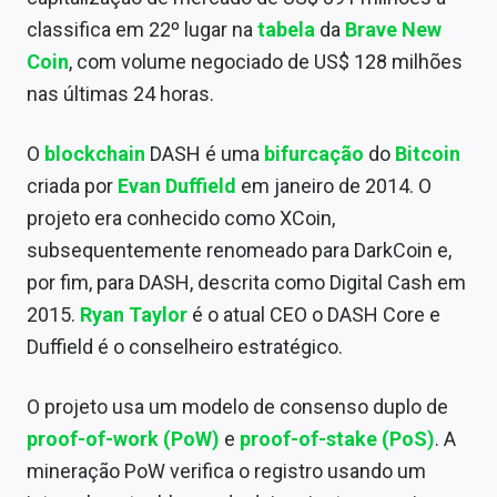
Sobre
classifica em 22º lugar na
tabela
da
Brave New
Coin
, com volume negociado de US$ 128 milhões
Expediente
nas últimas 24 horas.
Contato
O
blockchain
DASH é uma
bifurcação
do
Bitcoin
criada por
Evan Duffield
em janeiro de 2014. O
projeto era conhecido como XCoin,
subsequentemente renomeado para DarkCoin e,
por fim, para DASH, descrita como Digital Cash em
2015.
Ryan Taylor
é o atual CEO o DASH Core e
Duffield é o conselheiro estratégico.
O projeto usa um modelo de consenso duplo de
proof-of-work (PoW)
e
proof-of-stake (PoS)
. A
mineração PoW verifica o registro usando um