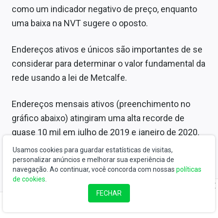
como um indicador negativo de preço, enquanto
uma baixa na NVT sugere o oposto.
Endereços ativos e únicos são importantes de se
considerar para determinar o valor fundamental da
rede usando a lei de Metcalfe.
Endereços mensais ativos (preenchimento no
gráfico abaixo) atingiram uma alta recorde de
quase 10 mil em julho de 2019 e janeiro de 2020.
Endereços ativos continuaram a aumentar de
Usamos cookies para guardar estatísticas de visitas,
forma estável ano a ano, sugerindo interesse
personalizar anúncios e melhorar sua experiência de
navegação. Ao continuar, você concorda com nossas
políticas
contínuo e crescente na rede.
de cookies
.
FECHAR