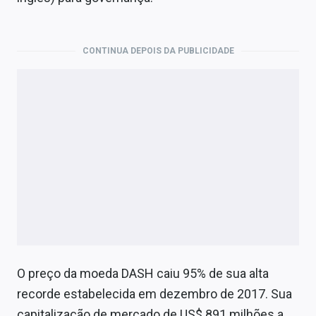
Economia
Empresas
CONTINUA DEPOIS DA PUBLICIDADE
Brasil
Política
Colunas
Especiais
Internacional
Marketing
Tecnologia
O preço da moeda DASH caiu 95% de sua alta
recorde estabelecida em dezembro de 2017. Sua
Conteúdo de Marca
capitalização de mercado de US$ 891 milhões a