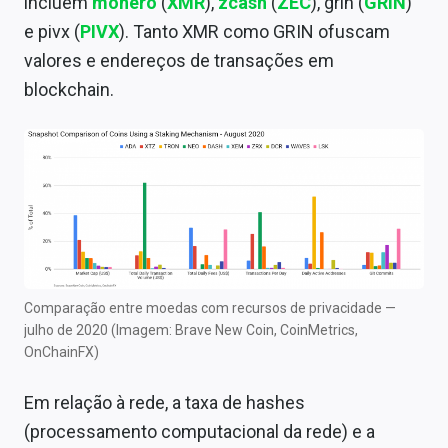
incluem
monero
(
XMR
),
zcash
(
ZEC
), grin (
GRIN
)
e pivx (
PIVX
). Tanto XMR como GRIN ofuscam
valores e endereços de transações em
blockchain.
Comparação entre moedas com recursos de privacidade —
julho de 2020 (Imagem: Brave New Coin, CoinMetrics,
OnChainFX)
Em relação à rede, a taxa de hashes
(processamento computacional da rede) e a