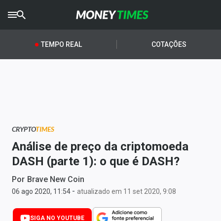
CRYPTO
TIMES
TEMPO REAL
COTAÇÕES
AGRO
TIMES
Ibovespa
Giro do Mercado
CRYPTO
TIMES
Newsletters
Análise de preço da criptomoeda
Money Trader
DASH (parte 1): o que é DASH?
Anuncie
Por
Brave New Coin
-
06 ago 2020, 11:54
atualizado em 11 set 2020, 9:08
Últimas Notícias
SIGA NO YOUTUBE