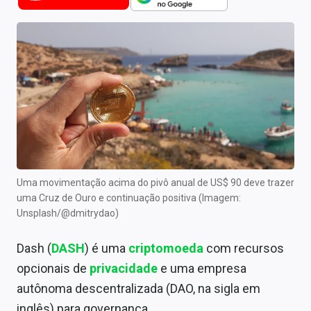
Newsletters
Cotações
Comprar ou vender?
Carteiras Recomendadas
Central de Dividendos
Central de Fundos Imobiliários
Uma movimentação acima do pivô anual de US$ 90 deve trazer
Central dos IPOs
uma Cruz de Ouro e continuação positiva
(Imagem:
Unsplash/@dmitrydao)
Renda Fixa
Dash (
DASH
) é uma
criptomoeda
com recursos
Finanças Pessoais
opcionais de
privacidade
e uma empresa
Mercados
autônoma descentralizada (DAO, na sigla em
inglês) para governança.