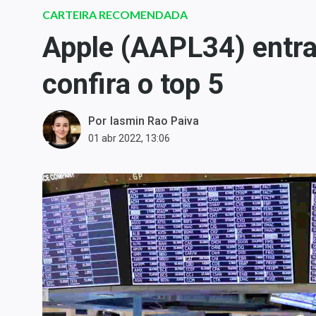
Carteiras Recomendadas
CARTEIRA RECOMENDADA
Central de Dividendos
Apple (AAPL34) entra 
Central de Fundos
confira o top 5
Imobiliários
Central dos IPOs
Renda Fixa
Por
Iasmin Rao Paiva
01 abr 2022, 13:06
Finanças Pessoais
Mercados
Economia
Empresas
Brasil
Política
Colunas
Especiais