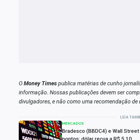
O
Money Times
publica matérias de cunho jornalí
informação. Nossas publicações devem ser comp
divulgadores, e não como uma recomendação de 
LEIA TAM
MERCADOS
Bradesco (BBDC4) e Wall Street
pontos; dólar recua a R$ 5,10