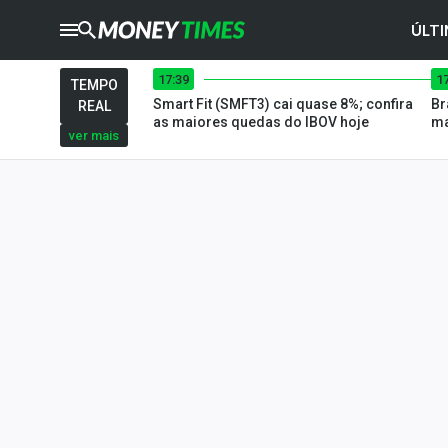
ÚLTI
17:39
1
CRYPTO
TIMES
TEMPO
Smart Fit (SMFT3) cai quase 8%; confira
Br
REAL
AGRO
TIMES
as maiores quedas do IBOV hoje
ma
ver mais
Ibovespa
Giro do Mercado
Newsletters
Money Trader
Anuncie
Últimas Notícias
Newsletters
Cotações
Comprar ou vender?