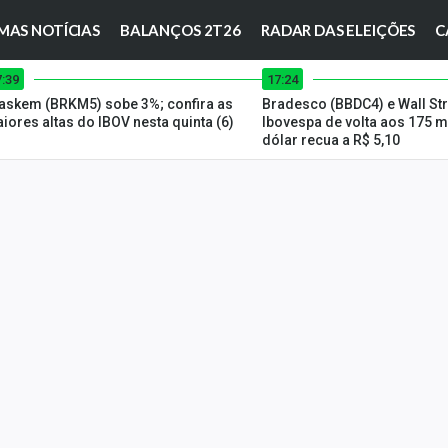
MAS NOTÍCIAS
BALANÇOS 2T26
RADAR DAS ELEIÇÕES
C
7:39
17:24
askem (BRKM5) sobe 3%; confira as
Bradesco (BBDC4) e Wall St
iores altas do IBOV nesta quinta (6)
Ibovespa de volta aos 175 m
dólar recua a R$ 5,10