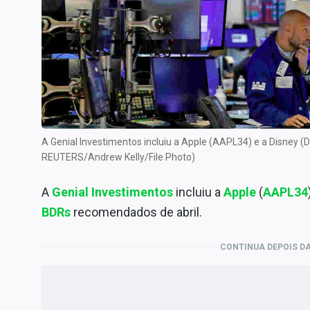
Internacional
Marketing
Tecnologia
Conteúdo de Marca
Sobre
Expediente
A Genial Investimentos incluiu a Apple (AAPL34) e a Disney (
Contato
REUTERS/Andrew Kelly/File Photo)
A
Genial Investimentos
incluiu a
Apple
(
AAPL34
BDRs
recomendados de abril.
CONTINUA DEPOIS DA