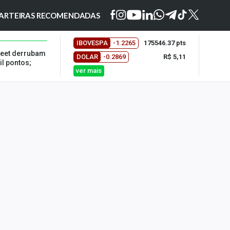
ARTEIRAS RECOMENDADAS
IBOVESPA
-1.2265
175546.37 pts
reet derrubam
DOLAR
-0.2869
R$ 5,11
il pontos;
ver mais