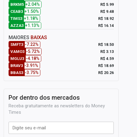
+2.04%
R$ 5.99
BRKM5
+1.50%
R$ 9.48
CEAB3
+1.18%
R$ 18.92
TIMS3
+1.13%
R$ 16.14
AZZA3
MAIORES
BAIXAS
-7.22%
R$ 18.50
SMFT3
-5.72%
R$ 3.13
VAMO3
-4.18%
R$ 4.59
MGLU3
-3.91%
R$ 18.69
BRAV3
-3.75%
R$ 20.26
BBAS3
Por dentro dos mercados
Receba gratuitamente as newsletters do Money
Times