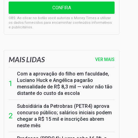
OBS: Ao clicar no botão você autoriza o Money Times a utilizar
os dados fornecidos para encaminhar conteúdos informativos
e publicitários.
SELIC em 14%: A repercussão da decisão sobre os JUROS
MAIS LIDAS
VER MAIS
Com a aprovação do filho em faculdade,
Luciano Huck e Angélica pagarão
mensalidade de R$ 8,3 mil — valor não tão
distante do custo da escola
Subsidiária da Petrobras (PETR4) aprova
concurso público; salários iniciais podem
chegar a R$ 15 mil e inscrições abrem
neste mês