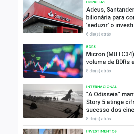
EMPRESAS
Adeus, Santander
bilionária para c
‘seduzir’ o invest
6 dia(s) atrás
BDRS
Micron (MUTC34),
volume de BDRs 
8 dia(s) atrás
INTERNACIONAL
“A Odisseia” man
Story 5 atinge ci
sucesso dos cin
8 dia(s) atrás
INVESTIMENTOS