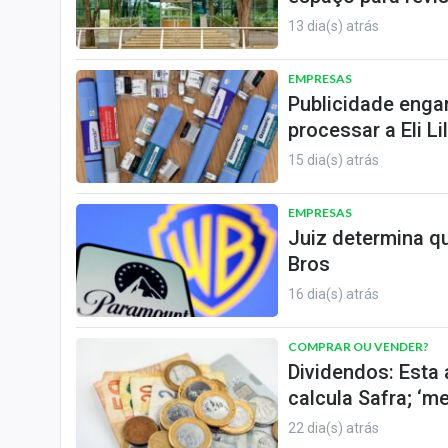
13 dia(s) atrás
EMPRESAS
Publicidade enga
processar a Eli Lil
15 dia(s) atrás
EMPRESAS
Juiz determina q
Bros
16 dia(s) atrás
COMPRAR OU VENDER?
Dividendos: Esta 
calcula Safra; ‘
22 dia(s) atrás