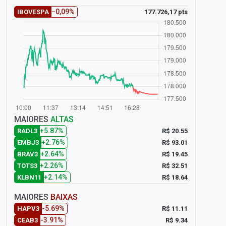
−0,09%
177.726,17 pts
IBOVESPA
MAIORES
ALTAS
+5.87%
R$ 20.55
RADL3
+2.76%
R$ 93.01
EMBJ3
+2.64%
R$ 19.45
BRAV3
+2.26%
R$ 32.51
TOTS3
+2.14%
R$ 18.64
KLBN11
MAIORES
BAIXAS
-5.69%
R$ 11.11
HAPV3
-3.91%
R$ 9.34
CEAB3