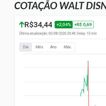
COTAÇÃO WALT DISN
Carteiras Recomendadas
Central de Dividendos
Central de Fundos
R$34,44
+2,04%
+R$ 0,69
Imobiliários
Central dos IPOs
Última atualização: 05/08/2026 20:48. Delay: 15 min
Renda Fixa
Dia
Mês
Ano
Máx.
Finanças Pessoais
Mercados
Economia
Empresas
Brasil
Política
Money Trader
Colunas