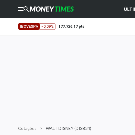
ÚLTI
CRYPTO
TIMES
IBOVESPA
−0,09%
177.726,17 pts
AGRO
TIMES
Ibovespa
Giro do Mercado
Newsletters
Money Trader
Anuncie
Últimas Notícias
Newsletters
Cotações
Cotações
WALT DISNEY (DISB34)
Comprar ou vender?