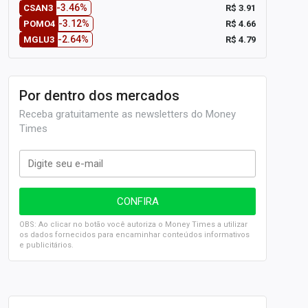
-3.46%
R$ 3.91
CSAN3
-3.12%
R$ 4.66
POMO4
-2.64%
R$ 4.79
MGLU3
Por dentro dos mercados
Receba gratuitamente as newsletters do Money
Times
OBS: Ao clicar no botão você autoriza o Money Times a utilizar
os dados fornecidos para encaminhar conteúdos informativos
e publicitários.
SELIC em 14%: A repercussão da decisão sobre os JUROS