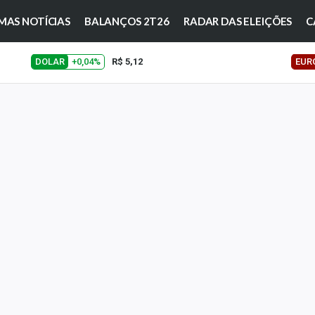
MAS NOTÍCIAS
BALANÇOS 2T26
RADAR DAS ELEIÇÕES
C
DOLAR
+0,04%
R$ 5,12
EUR