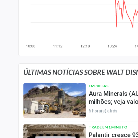
Especiais
Internacional
Marketing
Tecnologia
Conteúdo de Marca
Sobre
Expediente
ÚLTIMAS NOTÍCIAS SOBRE WALT DISN
Contato
EMPRESAS
Aura Minerals (A
milhões; veja val
6 hora(s) atrás
TRADE EM 1 MINUTO
Palantir cresce 9