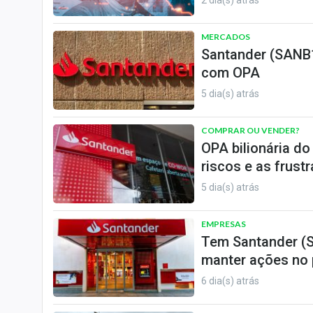
2 dia(s) atrás
MERCADOS
Santander (SANB1
com OPA
5 dia(s) atrás
COMPRAR OU VENDER?
OPA bilionária d
riscos e as frust
5 dia(s) atrás
EMPRESAS
Tem Santander (S
manter ações no 
6 dia(s) atrás