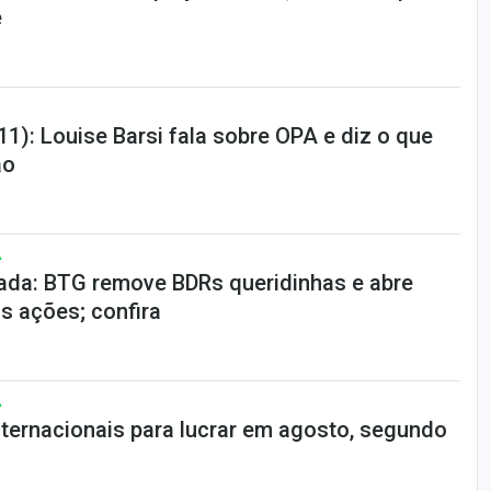
e
): Louise Barsi fala sobre OPA e diz o que
ão
A
da: BTG remove BDRs queridinhas e abre
s ações; confira
A
nternacionais para lucrar em agosto, segundo