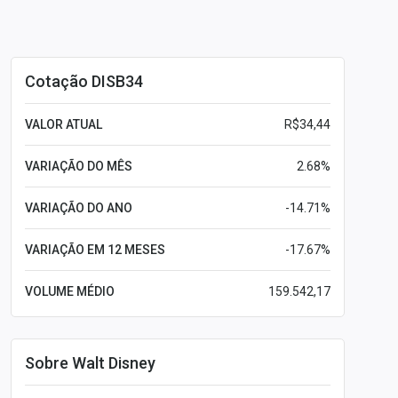
Cotação DISB34
VALOR ATUAL
R$34,44
VARIAÇÃO DO MÊS
2.68%
VARIAÇÃO DO ANO
-14.71%
VARIAÇÃO EM 12 MESES
-17.67%
VOLUME MÉDIO
159.542,17
Sobre Walt Disney
Leia mais