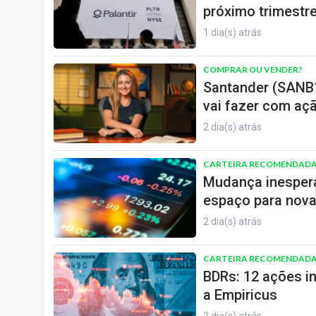
próximo trimestr
1 dia(s) atrás
COMPRAR OU VENDER?
Santander (SANB11
vai fazer com aç
2 dia(s) atrás
CARTEIRA RECOMENDAD
Mudança inespera
espaço para nova
2 dia(s) atrás
CARTEIRA RECOMENDAD
BDRs: 12 ações i
a Empiricus