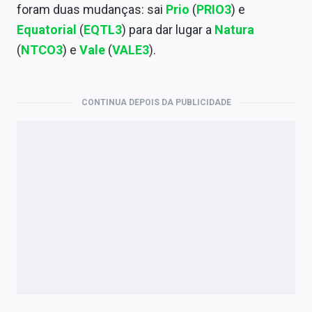
Economia
foram duas mudanças: sai
Prio
(
PRIO3
) e
Equatorial
(
EQTL3
) para dar lugar a
Natura
Empresas
(
NTCO3
) e
Vale
(
VALE3
).
Brasil
Política
CONTINUA DEPOIS DA PUBLICIDADE
Colunas
Especiais
Internacional
Marketing
Tecnologia
Conteúdo de Marca