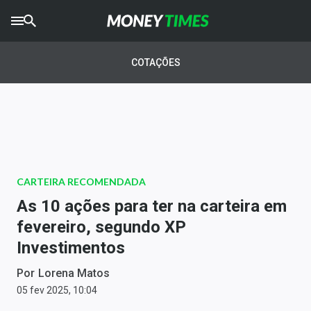
CRYPTO
TIMES
COTAÇÕES
AGRO
TIMES
Ibovespa
Giro do Mercado
CARTEIRA RECOMENDADA
Newsletters
As 10 ações para ter na carteira em
Money Trader
fevereiro, segundo XP
Investimentos
Anuncie
Por
Lorena Matos
Últimas Notícias
05 fev 2025, 10:04