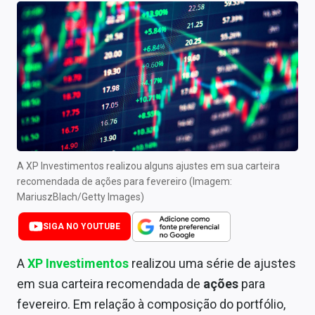
Newsletters
Cotações
Comprar ou vender?
Carteiras Recomendadas
Central de Dividendos
Central de Fundos Imobiliários
A XP Investimentos realizou alguns ajustes em sua carteira
recomendada de ações para fevereiro (Imagem:
Central dos IPOs
MariuszBlach/Getty Images)
Renda Fixa
SIGA NO YOUTUBE
Finanças Pessoais
A
XP Investimentos
realizou uma série de ajustes
em sua carteira recomendada de
ações
para
Mercados
fevereiro. Em relação à composição do portfólio,