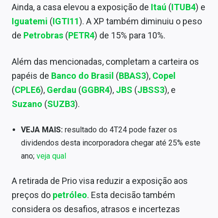
Ainda, a casa elevou a exposição de
Itaú
(
ITUB4
) e
Sobre
Iguatemi
(
IGTI11
). A XP também diminuiu o peso
Expediente
de
Petrobras
(
PETR4
) de 15% para 10%.
Contato
Além das mencionadas, completam a carteira os
papéis de
Banco do Brasil
(
BBAS3
),
Copel
(
CPLE6
),
Gerdau
(
GGBR4
),
JBS
(
JBSS3
), e
Suzano
(
SUZB3
).
VEJA MAIS:
resultado do 4T24 pode fazer os
dividendos desta incorporadora chegar até 25% este
ano;
veja qual
A retirada de Prio visa reduzir a exposição aos
preços do
petróleo
. Esta decisão também
considera os desafios, atrasos e incertezas