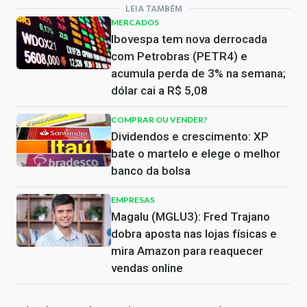
LEIA TAMBÉM
MERCADOS
Ibovespa tem nova derrocada
com Petrobras (PETR4) e
acumula perda de 3% na semana;
dólar cai a R$ 5,08
COMPRAR OU VENDER?
Dividendos e crescimento: XP
bate o martelo e elege o melhor
banco da bolsa
EMPRESAS
Magalu (MGLU3): Fred Trajano
dobra aposta nas lojas físicas e
mira Amazon para reaquecer
vendas online