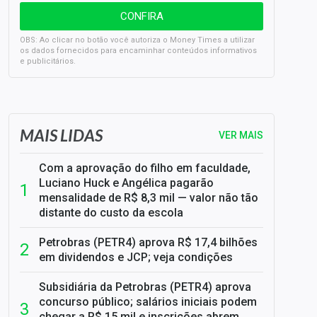
OBS: Ao clicar no botão você autoriza o Money Times a utilizar
os dados fornecidos para encaminhar conteúdos informativos
e publicitários.
SELIC em 14%: A repercussão da decisão sobre os JUROS
MAIS LIDAS
VER MAIS
Com a aprovação do filho em faculdade,
Luciano Huck e Angélica pagarão
mensalidade de R$ 8,3 mil — valor não tão
distante do custo da escola
Petrobras (PETR4) aprova R$ 17,4 bilhões
em dividendos e JCP; veja condições
Subsidiária da Petrobras (PETR4) aprova
concurso público; salários iniciais podem
chegar a R$ 15 mil e inscrições abrem