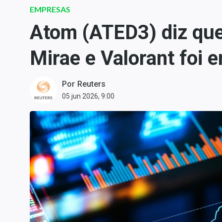
Carteiras Recomendadas
EMPRESAS
Central de Dividendos
Atom (ATED3) diz que
Central de Fundos
Mirae e Valorant foi 
Imobiliários
Central dos IPOs
Por
Reuters
Renda Fixa
05 jun 2026, 9:00
Finanças Pessoais
Mercados
Economia
Empresas
Brasil
Política
Colunas
Especiais