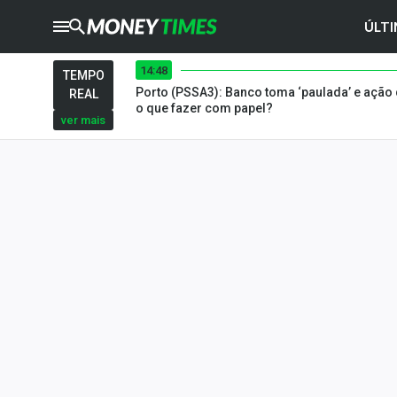
ÚLTI
14:48
CRYPTO
TIMES
TEMPO
Porto (PSSA3): Banco toma ‘paulada’ e ação
REAL
AGRO
TIMES
o que fazer com papel?
ver mais
Ibovespa
Giro do Mercado
Newsletters
Money Trader
Anuncie
Últimas Notícias
Newsletters
Cotações
Comprar ou vender?