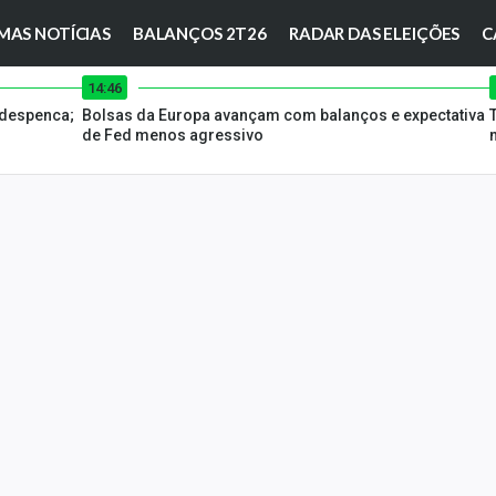
MAS NOTÍCIAS
BALANÇOS 2T26
RADAR DAS ELEIÇÕES
C
14:46
 despenca;
Bolsas da Europa avançam com balanços e expectativa
de Fed menos agressivo