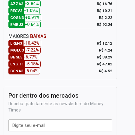
+3.84%
R$ 16.76
AZZA3
+1.09%
R$ 10.21
RECV3
+0.91%
R$ 2.22
COGN3
+0.64%
R$ 92.24
EMBJ3
MAIORES
BAIXAS
-10.42%
R$ 12.12
LREN3
-7.22%
R$ 4.24
MGLU3
-6.77%
R$ 38.29
BBSE3
-5.18%
R$ 47.02
ENGI11
-5.04%
R$ 4.52
CSNA3
Por dentro dos mercados
Receba gratuitamente as newsletters do Money
Times