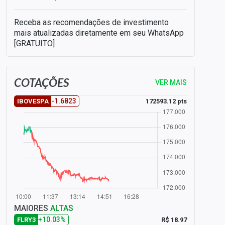
Receba as recomendações de investimento
mais atualizadas diretamente em seu WhatsApp
[GRATUITO]
COTAÇÕES
VER MAIS
-1.6823
172593.12 pts
IBOVESPA
MAIORES
ALTAS
+10.03%
R$ 18.97
FLRY3