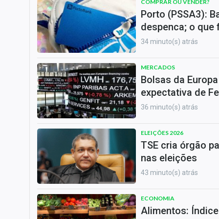
COMPRAR OU VENDER?
Porto (PSSA3): B
despenca; o que 
34 minuto(s) atrás
MERCADOS
Bolsas da Europ
expectativa de F
36 minuto(s) atrás
ELEIÇÕES 2026
TSE cria órgão pa
nas eleições
43 minuto(s) atrás
ECONOMIA
Alimentos: Índic