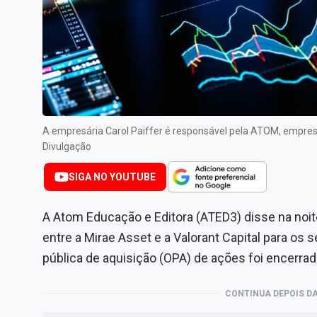
Internacional
Marketing
Tecnologia
Conteúdo de Marca
Sobre
A empresária Carol Paiffer é responsável pela ATOM, empres
Expediente
Divulgação
Contato
SIGA NO YOUTUBE
A Atom Educação e Editora (ATED3) disse na noite
entre a Mirae Asset e a Valorant Capital para os 
pública de aquisição (OPA) de ações foi encerrad
CONTINUA DEPOIS DA