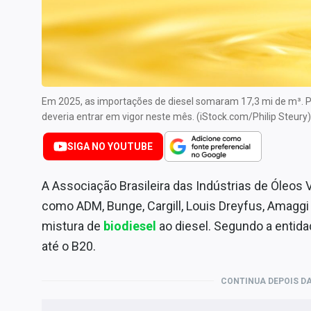
Especiais
Internacional
Marketing
Tecnologia
Em 2025, as importações de diesel somaram 17,3 mi de m³. Pe
Conteúdo de Marca
deveria entrar em vigor neste mês. (iStock.com/Philip Steury)
Sobre
SIGA NO YOUTUBE
Expediente
Contato
A Associação Brasileira das Indústrias de Óleos
como ADM, Bunge, Cargill, Louis Dreyfus, Amagg
mistura de
biodiesel
ao diesel. Segundo a entida
até o B20.
CONTINUA DEPOIS DA