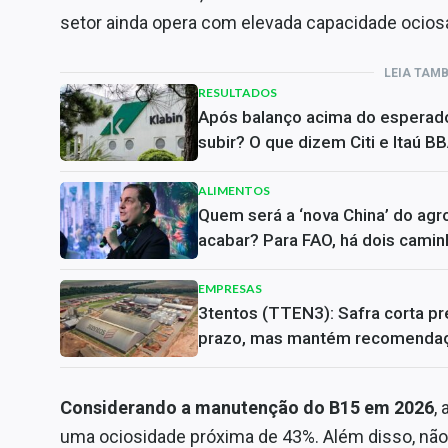
setor ainda opera com elevada capacidade ociosa”
LEIA TAM
RESULTADOS
Após balanço acima do esperado
subir? O que dizem Citi e Itaú B
ALIMENTOS
Quem será a ‘nova China’ do agr
acabar? Para FAO, há dois cami
EMPRESAS
3tentos (TTEN3): Safra corta p
prazo, mas mantém recomenda
Considerando a manutenção do B15 em 2026
,
uma ociosidade próxima de 43%. Além disso, não