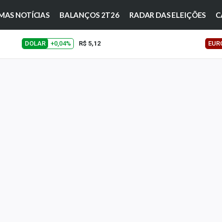
MAS NOTÍCIAS
BALANÇOS 2T26
RADAR DAS ELEIÇÕES
C
DOLAR
+0,04%
R$ 5,12
EUR