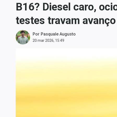
B16? Diesel caro, oc
Carteiras Recomendadas
Central de Dividendos
testes travam avanço 
Central de Fundos
Imobiliários
Por
Pasquale Augusto
Central dos IPOs
20 mar 2026, 15:49
Renda Fixa
Finanças Pessoais
Mercados
Economia
Empresas
Brasil
Política
Money Trader
Colunas