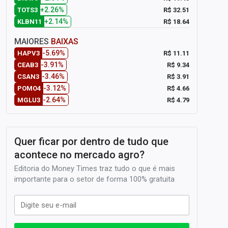
+2.26%
R$ 32.51
TOTS3
+2.14%
R$ 18.64
KLBN11
MAIORES
BAIXAS
-5.69%
R$ 11.11
HAPV3
-3.91%
R$ 9.34
CEAB3
-3.46%
R$ 3.91
CSAN3
-3.12%
R$ 4.66
POMO4
-2.64%
R$ 4.79
MGLU3
Quer ficar por dentro de tudo que
acontece no mercado agro?
Editoria do Money Times traz tudo o que é mais
importante para o setor de forma 100% gratuita