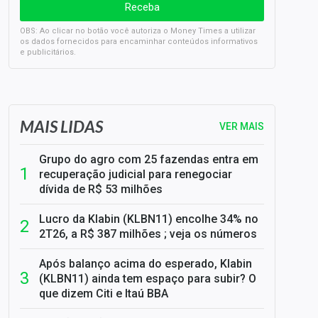
OBS: Ao clicar no botão você autoriza o Money Times a utilizar
os dados fornecidos para encaminhar conteúdos informativos
e publicitários.
SELIC em 14%: A repercussão da decisão sobre os JUROS
MAIS LIDAS
VER MAIS
Grupo do agro com 25 fazendas entra em
recuperação judicial para renegociar
dívida de R$ 53 milhões
Lucro da Klabin (KLBN11) encolhe 34% no
2T26, a R$ 387 milhões ; veja os números
Após balanço acima do esperado, Klabin
(KLBN11) ainda tem espaço para subir? O
que dizem Citi e Itaú BBA