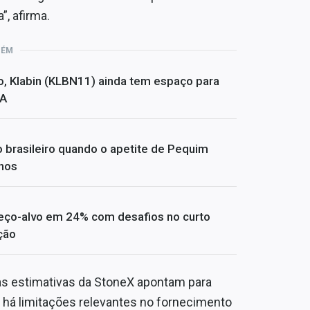
, afirma.
BÉM
, Klabin (KLBN11) ainda tem espaço para
BA
o brasileiro quando o apetite de Pequim
nhos
reço-alvo em 24% com desafios no curto
ção
 as estimativas da StoneX apontam para
 há limitações relevantes no fornecimento