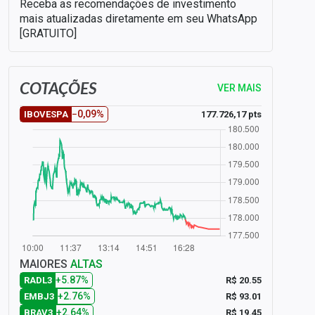
Receba as recomendações de investimento
mais atualizadas diretamente em seu WhatsApp
[GRATUITO]
COTAÇÕES
VER MAIS
−0,09%
177.726,17 pts
IBOVESPA
MAIORES
ALTAS
+5.87%
R$ 20.55
RADL3
+2.76%
R$ 93.01
EMBJ3
+2.64%
R$ 19.45
BRAV3