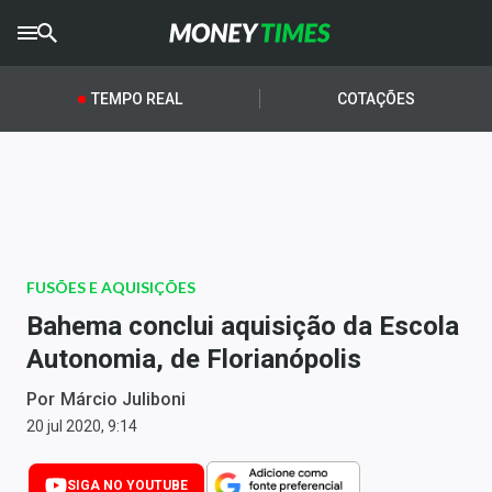
CRYPTO
TIMES
TEMPO REAL
COTAÇÕES
AGRO
TIMES
Ibovespa
Giro do Mercado
FUSÕES E AQUISIÇÕES
Newsletters
Bahema conclui aquisição da Escola
Money Trader
Autonomia, de Florianópolis
Anuncie
Por
Márcio Juliboni
20 jul 2020, 9:14
Últimas Notícias
SIGA NO YOUTUBE