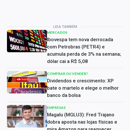
LEIA TAMBÉM
MERCADOS
Ibovespa tem nova derrocada
com Petrobras (PETR4) e
acumula perda de 3% na semana;
dólar cai a R$ 5,08
COMPRAR OU VENDER?
Dividendos e crescimento: XP
bate o martelo e elege o melhor
banco da bolsa
EMPRESAS
Magalu (MGLU3): Fred Trajano
dobra aposta nas lojas físicas e
mira Amazon para reaquecer