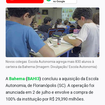
Newsletters
Cotações
Comprar ou vender?
Carteiras Recomendadas
Central de Dividendos
Central de Fundos Imobiliários
Novos colegas: Escola Autonomia agrega mais 830 alunos à
Central dos IPOs
carteira da Bahema (Imagem: Divulgação/ Escola Autonomia)
Renda Fixa
A
Bahema
(
BAHI3
)
concluiu a aquisição da Escola
Autonomia, de Florianópolis (SC). A operação foi
Finanças Pessoais
anunciada em 2 de julho e envolve a compra de
Mercados
100% da instituição por R$ 29,390 milhões.