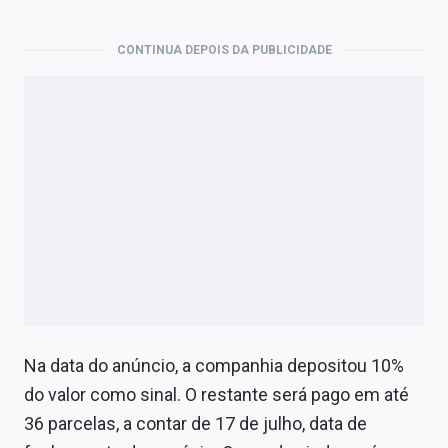
Economia
Empresas
CONTINUA DEPOIS DA PUBLICIDADE
Brasil
Política
Colunas
Especiais
Internacional
Marketing
Tecnologia
Na data do anúncio, a companhia depositou 10%
do valor como sinal. O restante será pago em até
Conteúdo de Marca
36 parcelas, a contar de 17 de julho, data de