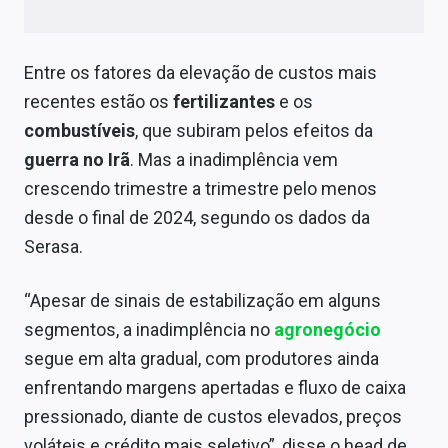
Sobre
Expediente
Entre os fatores da elevação de custos mais
recentes estão os
fertilizantes
e os
Contato
combustíveis
, que subiram pelos efeitos da
guerra no Irã
. Mas a inadimplência vem
crescendo trimestre a trimestre pelo menos
desde o final de 2024, segundo os dados da
Serasa.
“Apesar de sinais de estabilização em alguns
segmentos, a inadimplência no
agronegócio
segue em alta gradual, com produtores ainda
enfrentando margens apertadas e fluxo de caixa
pressionado, diante de custos elevados, preços
voláteis e crédito mais seletivo”, disse o head de