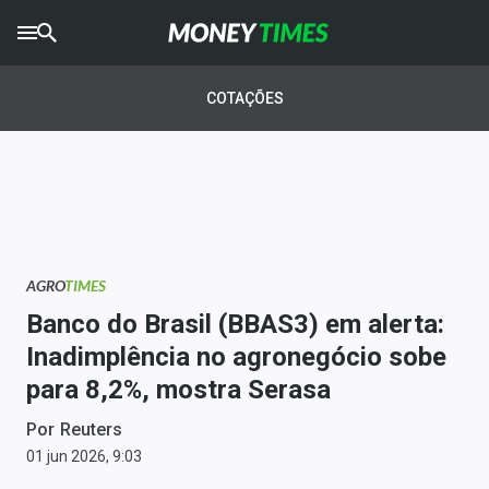
CRYPTO
TIMES
COTAÇÕES
AGRO
TIMES
Ibovespa
Giro do Mercado
AGRO
TIMES
Newsletters
Banco do Brasil (BBAS3) em alerta:
Money Trader
Inadimplência no agronegócio sobe
para 8,2%, mostra Serasa
Anuncie
Por
Reuters
Últimas Notícias
01 jun 2026, 9:03