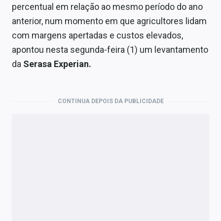
Economia
percentual em relação ao mesmo período do ano
anterior, num momento em que agricultores lidam
Empresas
com margens apertadas e custos elevados,
Brasil
apontou nesta segunda-feira (1) um levantamento
da
Serasa Experian.
Política
Colunas
CONTINUA DEPOIS DA PUBLICIDADE
Especiais
Internacional
Marketing
Tecnologia
Conteúdo de Marca