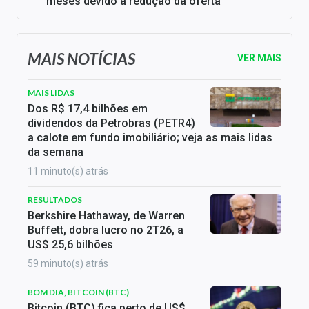
meses devido à redução da oferta
MAIS NOTÍCIAS
VER MAIS
MAIS LIDAS
Dos R$ 17,4 bilhões em
dividendos da Petrobras (PETR4)
a calote em fundo imobiliário; veja as mais lidas
da semana
11 minuto(s) atrás
RESULTADOS
Berkshire Hathaway, de Warren
Buffett, dobra lucro no 2T26, a
US$ 25,6 bilhões
59 minuto(s) atrás
BOM DIA, BITCOIN (BTC)
Bitcoin (BTC) fica perto de US$