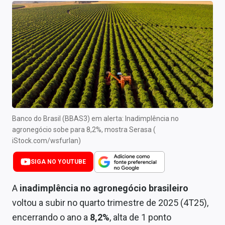
Newsletters
Cotações
Comprar ou vender?
Carteiras Recomendadas
Central de Dividendos
Central de Fundos Imobiliários
Banco do Brasil (BBAS3) em alerta: Inadimplência no
agronegócio sobe para 8,2%, mostra Serasa (
Central dos IPOs
iStock.com/wsfurlan)
Renda Fixa
SIGA NO YOUTUBE
Finanças Pessoais
A
inadimplência no agronegócio brasileiro
voltou a subir no quarto trimestre de 2025 (4T25),
Mercados
encerrando o ano a
8,2%
, alta de 1 ponto