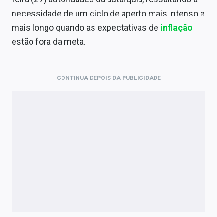
Economia
necessidade de um ciclo de aperto mais intenso e
Empresas
mais longo quando as expectativas de
inflação
estão fora da meta.
Brasil
Política
CONTINUA DEPOIS DA PUBLICIDADE
Colunas
Especiais
Internacional
Marketing
Tecnologia
Conteúdo de Marca