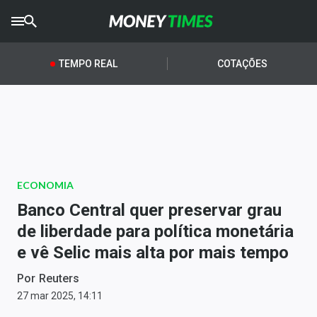
CRYPTO
TIMES
TEMPO REAL
COTAÇÕES
AGRO
TIMES
Ibovespa
Giro do Mercado
ECONOMIA
Newsletters
Banco Central quer preservar grau
Money Trader
de liberdade para política monetária
e vê Selic mais alta por mais tempo
Anuncie
Por
Reuters
Últimas Notícias
27 mar 2025, 14:11