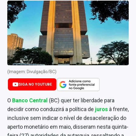
Newsletters
Cotações
Comprar ou vender?
Carteiras Recomendadas
Central de Dividendos
Central de Fundos Imobiliários
(Imagem: Divulgação/BC)
Central dos IPOs
SIGA NO YOUTUBE
Renda Fixa
O
Banco Central
(BC) quer ter liberdade para
decidir como conduzirá a política de
juros
à frente,
Finanças Pessoais
inclusive sem indicar o nível de desaceleração do
Mercados
aperto monetário em maio, disseram nesta quinta-
feira (27) autoridades da autarquia, ressaltando a