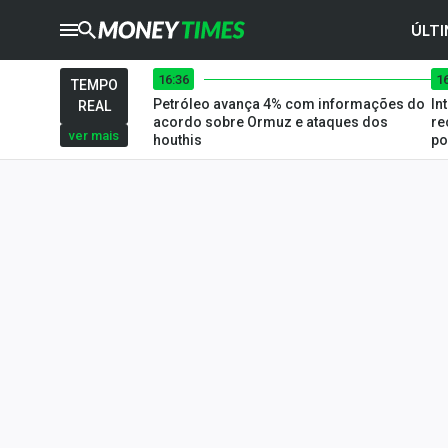
ÚLTI
16:36
1
CRYPTO
TIMES
TEMPO
Petróleo avança 4% com informações do
In
REAL
AGRO
TIMES
acordo sobre Ormuz e ataques dos
re
ver mais
houthis
po
Ibovespa
Giro do Mercado
Newsletters
Money Trader
Anuncie
Últimas Notícias
Newsletters
Cotações
Comprar ou vender?