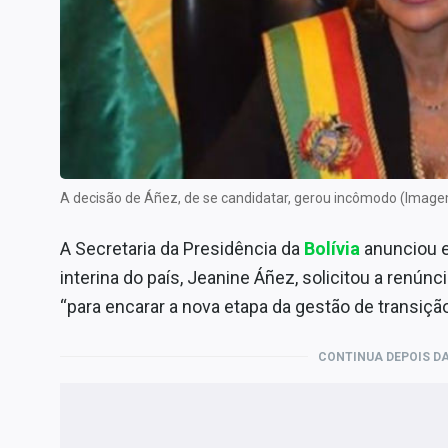
Internacional
Marketing
Tecnologia
Conteúdo de Marca
Sobre
Expediente
A decisão de Áñez, de se candidatar, gerou incômodo (Imag
Contato
A Secretaria da Presidência da
Bolívia
anunciou 
interina do país, Jeanine Áñez, solicitou a renún
“para encarar a nova etapa da gestão de transiçã
CONTINUA DEPOIS DA