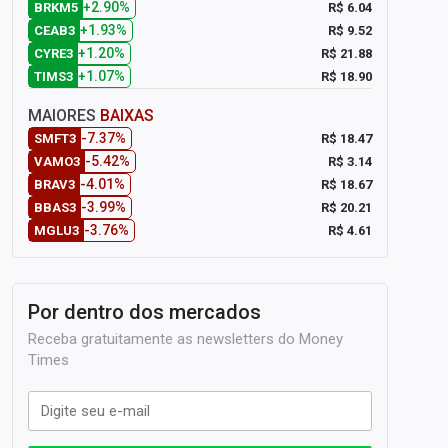
+2.90%
R$ 6.04
BRKM5
+1.93%
R$ 9.52
CEAB3
+1.20%
R$ 21.88
CYRE3
+1.07%
R$ 18.90
TIMS3
MAIORES
BAIXAS
-7.37%
R$ 18.47
SMFT3
-5.42%
R$ 3.14
VAMO3
-4.01%
R$ 18.67
BRAV3
-3.99%
R$ 20.21
BBAS3
-3.76%
R$ 4.61
MGLU3
Por dentro dos mercados
Receba gratuitamente as newsletters do Money
Times