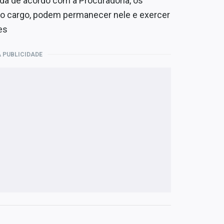
inda de acordo com a Procuradoria, os
ao cargo, podem permanecer nele e exercer
es
 PUBLICIDADE