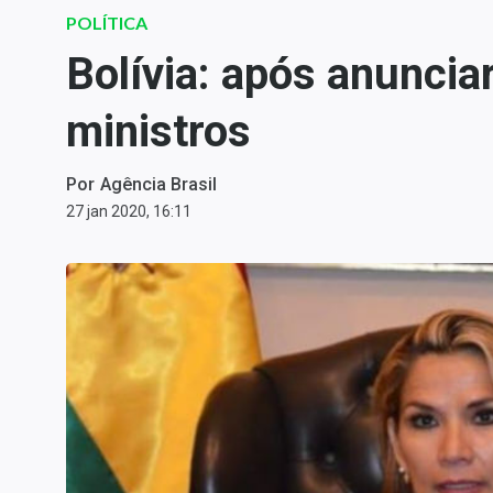
Carteiras Recomendadas
POLÍTICA
Central de Dividendos
Bolívia: após anuncia
Central de Fundos
ministros
Imobiliários
Central dos IPOs
Por
Agência Brasil
Renda Fixa
27 jan 2020, 16:11
Finanças Pessoais
Mercados
Economia
Empresas
Brasil
Política
Colunas
Especiais