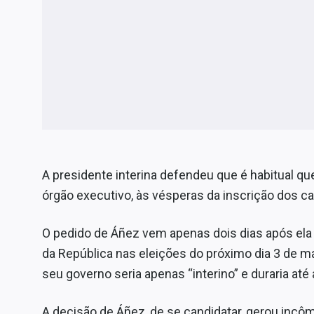
A presidente interina defendeu que é habitual qu
órgão executivo, às vésperas da inscrição dos c
O pedido de Áñez vem apenas dois dias após ela 
da República nas eleições do próximo dia 3 de ma
seu governo seria apenas “interino” e duraria até 
A decisão de Áñez, de se candidatar, gerou inc