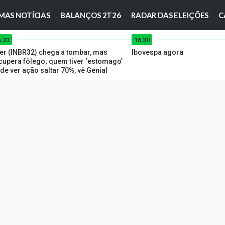
MAS NOTÍCIAS
BALANÇOS 2T26
RADAR DAS ELEIÇÕES
C
6:33
16:30
ter (INBR32) chega a tombar, mas
Ibovespa agora
cupera fôlego; quem tiver ‘estomago’
de ver ação saltar 70%, vê Genial