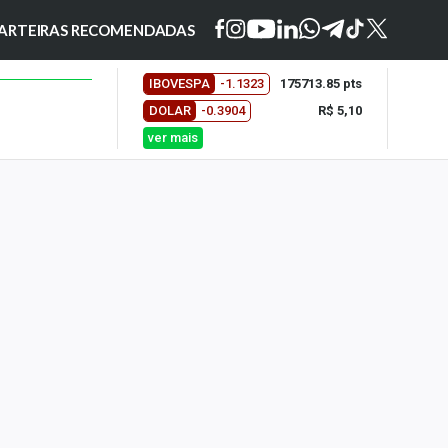
ARTEIRAS RECOMENDADAS
IBOVESPA
-1.1323
175713.85 pts
DOLAR
-0.3904
R$ 5,10
ver mais