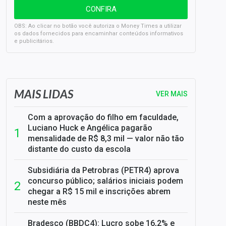
OBS: Ao clicar no botão você autoriza o Money Times a utilizar
os dados fornecidos para encaminhar conteúdos informativos
e publicitários.
SELIC em 14%: A repercussão da decisão sobre os JUROS
MAIS LIDAS
VER MAIS
Com a aprovação do filho em faculdade,
Luciano Huck e Angélica pagarão
mensalidade de R$ 8,3 mil — valor não tão
distante do custo da escola
Subsidiária da Petrobras (PETR4) aprova
concurso público; salários iniciais podem
chegar a R$ 15 mil e inscrições abrem
neste mês
Bradesco (BBDC4): Lucro sobe 16,2% e