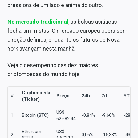
Sobre
pressiona de um lado e anima do outro.
Expediente
No mercado tradicional
, as bolsas asiáticas
fecharam mistas. O mercado europeu opera sem
Contato
direção definida, enquanto os futuros de Nova
York avançam nesta manhã.
Veja o desempenho das dez maiores
criptomoedas do mundo hoje:
Criptomoeda
#
Preço
24h
7d
YTD
(Ticker)
US$
1
Bitcoin (BTC)
-0,84%
-9,66%
-28,37
62.682,44
Ethereum
US$
2
0,06%
-15,33%
-43,68