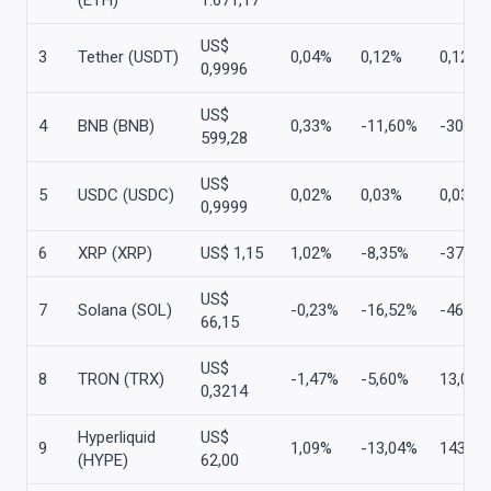
(ETH)
1.671,17
US$
3
Tether (USDT)
0,04%
0,12%
0,12%
0,9996
US$
4
BNB (BNB)
0,33%
-11,60%
-30,58
599,28
US$
5
USDC (USDC)
0,02%
0,03%
0,03%
0,9999
6
XRP (XRP)
US$ 1,15
1,02%
-8,35%
-37,12
US$
7
Solana (SOL)
-0,23%
-16,52%
-46,86
66,15
US$
8
TRON (TRX)
-1,47%
-5,60%
13,07%
0,3214
Hyperliquid
US$
9
1,09%
-13,04%
143,82
(HYPE)
62,00