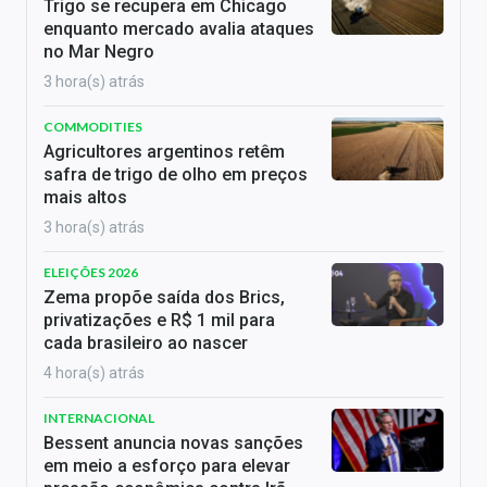
Trigo se recupera em Chicago
enquanto mercado avalia ataques
no Mar Negro
3 hora(s) atrás
COMMODITIES
Agricultores argentinos retêm
safra de trigo de olho em preços
mais altos
3 hora(s) atrás
ELEIÇÕES 2026
Zema propõe saída dos Brics,
privatizações e R$ 1 mil para
cada brasileiro ao nascer
4 hora(s) atrás
INTERNACIONAL
Bessent anuncia novas sanções
em meio a esforço para elevar