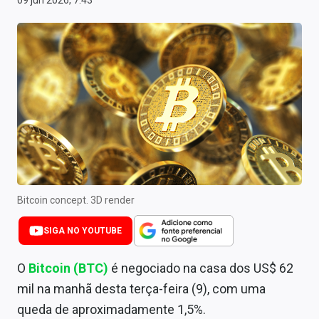
09 jun 2026, 7:43
Newsletters
Cotações
Comprar ou vender?
Carteiras Recomendadas
Central de Dividendos
Central de Fundos Imobiliários
Central dos IPOs
Bitcoin concept. 3D render
Renda Fixa
SIGA NO YOUTUBE
Finanças Pessoais
O
Bitcoin (BTC)
é negociado na casa dos US$ 62
mil na manhã desta terça-feira (9), com uma
Mercados
queda de aproximadamente 1,5%.