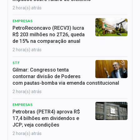
2 hora(s) atrás
EMPRESAS
PetroReconcavo (RECV3) lucra
R$ 203 milhões no 2T26, queda
de 15% na comparação anual
2 hora(s) atrás
STF
Gilmar: Congresso tenta
contornar divisão de Poderes
com pautas-bomba via emenda constitucional
2 hora(s) atrás
EMPRESAS
Petrobras (PETR4) aprova R$
17,4 bilhões em dividendos e
JCP; veja condições
2 hora(s) atrás