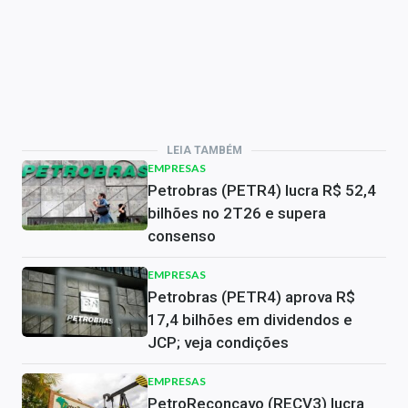
LEIA TAMBÉM
EMPRESAS
Petrobras (PETR4) lucra R$ 52,4
bilhões no 2T26 e supera
consenso
EMPRESAS
Petrobras (PETR4) aprova R$
17,4 bilhões em dividendos e
JCP; veja condições
EMPRESAS
PetroReconcavo (RECV3) lucra