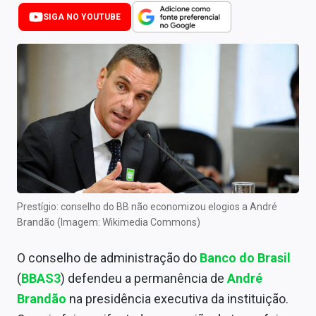
Newsletters
SIGA NO YOUTUBE
Cotações
Comprar ou vender?
Carteiras Recomendadas
Central de Dividendos
Central de Fundos Imobiliários
Central dos IPOs
Prestígio: conselho do BB não economizou elogios a André
Brandão (Imagem: Wikimedia Commons)
Renda Fixa
O conselho de administração do
Banco do Brasil
Finanças Pessoais
(
BBAS3
) defendeu a permanência de
André
Mercados
Brandão
na presidência executiva da instituição.