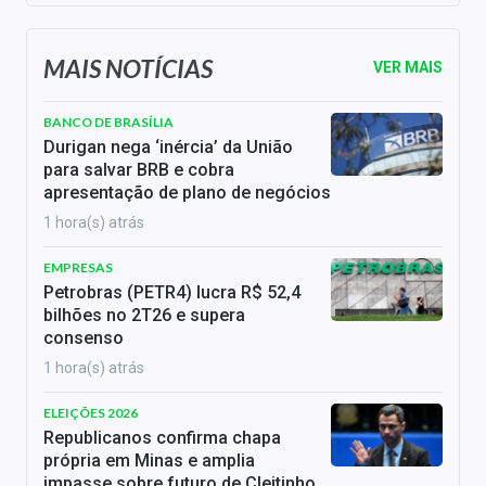
MAIS NOTÍCIAS
VER MAIS
BANCO DE BRASÍLIA
Durigan nega ‘inércia’ da União
para salvar BRB e cobra
apresentação de plano de negócios
1 hora(s) atrás
EMPRESAS
Petrobras (PETR4) lucra R$ 52,4
bilhões no 2T26 e supera
consenso
1 hora(s) atrás
ELEIÇÕES 2026
Republicanos confirma chapa
própria em Minas e amplia
impasse sobre futuro de Cleitinho