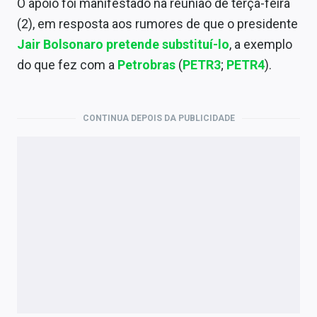
O apoio foi manifestado na reunião de terça-feira
Economia
(2), em resposta aos rumores de que o presidente
Empresas
Jair Bolsonaro
pretende substituí-lo
, a exemplo
do que fez com a
Petrobras
(
PETR3
;
PETR4
).
Brasil
Política
CONTINUA DEPOIS DA PUBLICIDADE
Colunas
Especiais
Internacional
Marketing
Tecnologia
Conteúdo de Marca