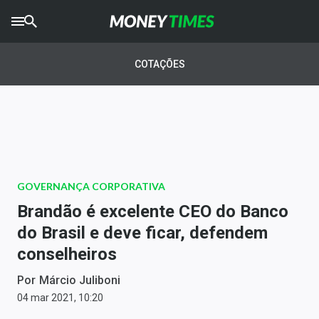
CRYPTO
TIMES
COTAÇÕES
AGRO
TIMES
Ibovespa
Giro do Mercado
GOVERNANÇA CORPORATIVA
Newsletters
Brandão é excelente CEO do Banco
Money Trader
do Brasil e deve ficar, defendem
conselheiros
Anuncie
Por
Márcio Juliboni
Últimas Notícias
04 mar 2021, 10:20