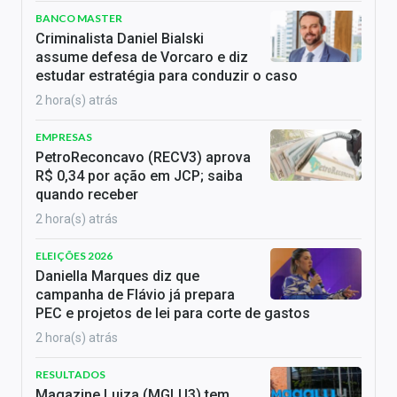
BANCO MASTER
Criminalista Daniel Bialski
assume defesa de Vorcaro e diz
estudar estratégia para conduzir o caso
2 hora(s) atrás
EMPRESAS
PetroReconcavo (RECV3) aprova
R$ 0,34 por ação em JCP; saiba
quando receber
2 hora(s) atrás
ELEIÇÕES 2026
Daniella Marques diz que
campanha de Flávio já prepara
PEC e projetos de lei para corte de gastos
2 hora(s) atrás
RESULTADOS
Magazine Luiza (MGLU3) tem