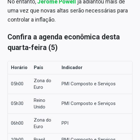
No entanto,
Jerome Powell
já adiantou mais de
uma vez que novas altas serão necessárias para
controlar a inflação.
Confira a agenda econômica desta
quarta-feira (5)
Horário
País
Indicador
Zona do
05h00
PMI Composto e Serviços
Euro
Reino
05h30
PMI Composto e Serviços
Unido
Zona do
06h00
PPI
Euro
10h00
Brasil
PMI Composto e Serviços