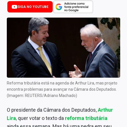
Newsletters
SIGA NO YOUTUBE
Cotações
Comprar ou vender?
Carteiras Recomendadas
Central de Dividendos
Central de Fundos Imobiliários
Central dos IPOs
Reforma tributária está na agenda de Arthur Lira, mas projeto
encontra problemas para avançar na Câmara dos Deputados.
Renda Fixa
(Imagem: REUTERS/Adriano Machado)
Finanças Pessoais
O presidente da Câmara dos Deputados,
Arthur
Mercados
Lira
, quer votar o texto da
reforma tributária
ainda essa semana. Mas há uma pedra em seu