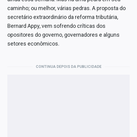
Economia
caminho; ou melhor, várias pedras. A proposta do
Empresas
secretário extraordinário da reforma tributária,
Bernard Appy, vem sofrendo críticas dos
Brasil
opositores do governo, governadores e alguns
Política
setores econômicos.
Colunas
CONTINUA DEPOIS DA PUBLICIDADE
Especiais
Internacional
Marketing
Tecnologia
Conteúdo de Marca