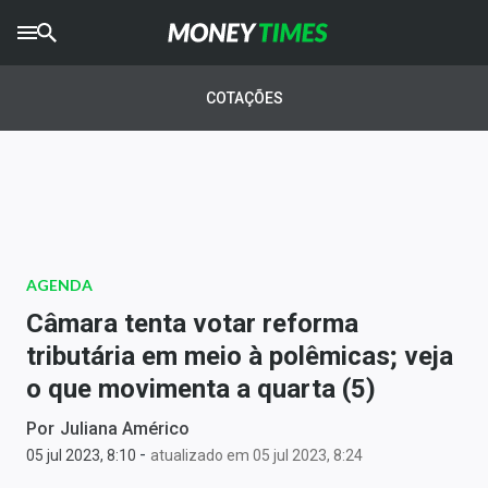
CRYPTO
TIMES
COTAÇÕES
AGRO
TIMES
Ibovespa
Giro do Mercado
AGENDA
Newsletters
Câmara tenta votar reforma
Money Trader
tributária em meio à polêmicas; veja
o que movimenta a quarta (5)
Anuncie
Por
Juliana Américo
-
Últimas Notícias
05 jul 2023, 8:10
atualizado em 05 jul 2023, 8:24