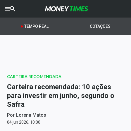
CRYPTO
TIMES
TEMPO REAL
COTAÇÕES
AGRO
TIMES
Ibovespa
Giro do Mercado
CARTEIRA RECOMENDADA
Newsletters
Carteira recomendada: 10 ações
Money Trader
para investir em junho, segundo o
Safra
Anuncie
Por
Lorena Matos
Últimas Notícias
04 jun 2026, 10:00