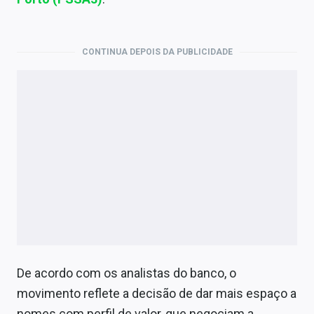
Economia
Empresas
CONTINUA DEPOIS DA PUBLICIDADE
Brasil
Política
Colunas
Especiais
Internacional
Marketing
Tecnologia
De acordo com os analistas do banco, o
movimento reflete a decisão de dar mais espaço a
Conteúdo de Marca
nomes com perfil de valor, que negociam a