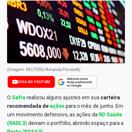
Newsletters
Cotações
Comprar ou vender?
Carteiras Recomendadas
Central de Dividendos
Central de Fundos Imobiliários
(Imagem: REUTERS/Amanda Perobelli)
Central dos IPOs
SIGA NO YOUTUBE
Renda Fixa
O
Safra
realizou alguns ajustes em sua
carteira
recomendada de
ações
para o mês de junho. Em
Finanças Pessoais
um movimento defensivo, as ações da
RD Saúde
Mercados
(RADL3)
deixam o portfólio, abrindo espaço para a
Porto (PSSA3)
.