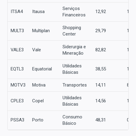
Serviços
ITSA4
Itausa
12,92
16,
Financeiros
Shopping
MULT3
Multiplan
29,79
10,
Center
Siderurgia e
VALE3
Vale
82,82
12,
Mineração
Utilidades
EQTL3
Equatorial
38,55
10,
Básicas
MOTV3
Motiva
Transportes
14,11
8,0
Utilidades
CPLE3
Copel
14,56
10,
Básicas
Consumo
PSSA3
Porto
48,31
0,0
Básico