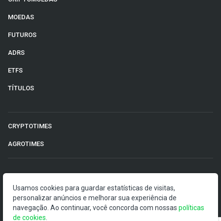
MOEDAS
FUTUROS
ADRS
ETFS
TÍTULOS
CRYPTOTIMES
AGROTIMES
©2026 Money Times.
Usamos cookies para guardar estatísticas de visitas,
personalizar anúncios e melhorar sua experiência de
O Money Times publica matérias de cunho jornalístico, que
navegação. Ao continuar, você concorda com nossas
políticas
visam a democratização da informação. Nossas
de cookies
.
publicações devem ser compreendidas como boletins