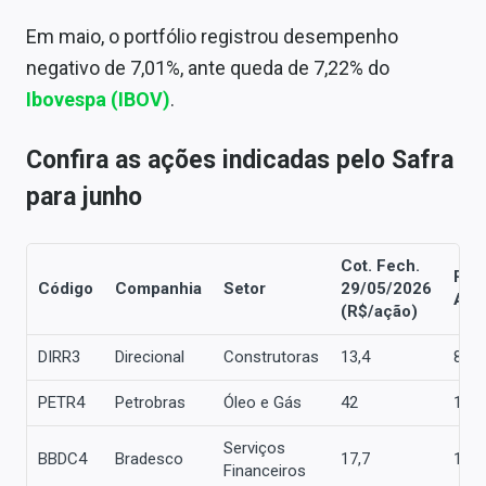
Em maio, o portfólio registrou desempenho
negativo de 7,01%, ante queda de 7,22% do
Ibovespa (IBOV)
.
Confira as ações indicadas pelo Safra
para junho
Cot. Fech.
Pes
Código
Companhia
Setor
29/05/2026
Ante
(R$/ação)
DIRR3
Direcional
Construtoras
13,4
8,0
PETR4
Petrobras
Óleo e Gás
42
10,
Serviços
BBDC4
Bradesco
17,7
10,
Financeiros