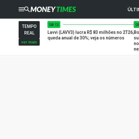
ÚLTI
08:13
0
CRYPTO
TIMES
TEMPO
Lavvi (LAVV3) lucra R$ 83 milhões no 2T26,
Bo
REAL
AGRO
TIMES
queda anual de 30%; veja os números
su
ver mais
no
ne
Ibovespa
Giro do Mercado
Newsletters
Money Trader
Anuncie
Últimas Notícias
Newsletters
Cotações
Comprar ou vender?