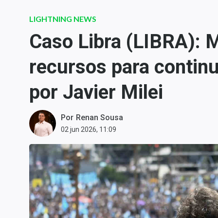
Carteiras Recomendadas
LIGHTNING NEWS
Central de Dividendos
Caso Libra (LIBRA): M
Central de Fundos
Imobiliários
recursos para contin
Central dos IPOs
Renda Fixa
por Javier Milei
Finanças Pessoais
Mercados
Por
Renan Sousa
Economia
02 jun 2026, 11:09
Empresas
Brasil
Política
Money Trader
Colunas