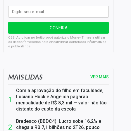
OBS: Ao clicar no botão você autoriza o Money Times a utilizar
os dados fornecidos para encaminhar conteúdos informativos
e publicitários.
SELIC em 14%: A repercussão da decisão sobre os JUROS
MAIS LIDAS
VER MAIS
Com a aprovação do filho em faculdade,
Luciano Huck e Angélica pagarão
mensalidade de R$ 8,3 mil — valor não tão
distante do custo da escola
Bradesco (BBDC4): Lucro sobe 16,2% e
chega a R$ 7,1 bilhões no 2T26, pouco