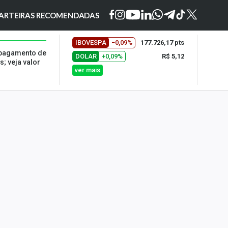
ARTEIRAS RECOMENDADAS
IBOVESPA
−0,09%
177.726,17 pts
 pagamento de
DOLAR
+0,09%
R$ 5,12
; veja valor
ver mais