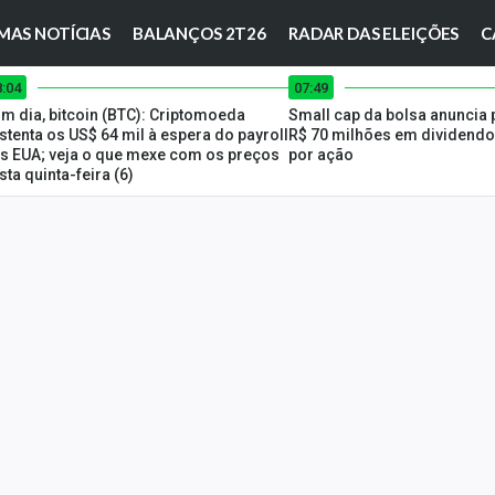
MAS NOTÍCIAS
BALANÇOS 2T26
RADAR DAS ELEIÇÕES
C
8:04
07:49
m dia, bitcoin (BTC): Criptomoeda
Small cap da bolsa anuncia
stenta os US$ 64 mil à espera do payroll
R$ 70 milhões em dividendos
s EUA; veja o que mexe com os preços
por ação
sta quinta-feira (6)