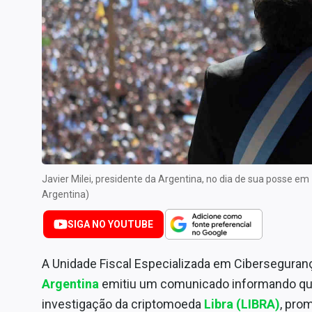
Especiais
Internacional
Marketing
Tecnologia
Conteúdo de Marca
Sobre
Expediente
Contato
Javier Milei, presidente da Argentina, no dia de sua posse 
Argentina)
SIGA NO YOUTUBE
A Unidade Fiscal Especializada em Ciberseguranç
Argentina
emitiu um comunicado informando que
investigação da criptomoeda
Libra (LIBRA)
, pro