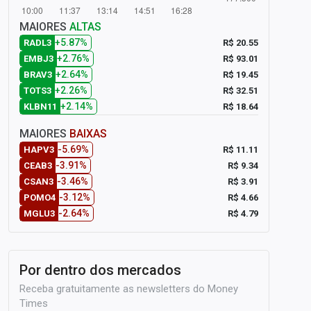
MAIORES
ALTAS
+5.87%
R$ 20.55
RADL3
+2.76%
R$ 93.01
EMBJ3
+2.64%
R$ 19.45
BRAV3
+2.26%
R$ 32.51
TOTS3
+2.14%
R$ 18.64
KLBN11
MAIORES
BAIXAS
-5.69%
R$ 11.11
HAPV3
-3.91%
R$ 9.34
CEAB3
-3.46%
R$ 3.91
CSAN3
-3.12%
R$ 4.66
POMO4
-2.64%
R$ 4.79
MGLU3
Por dentro dos mercados
Receba gratuitamente as newsletters do Money
Times