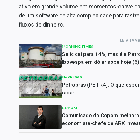
ativo em grande volume em momentos-chave das n
de um software de alta complexidade para rastrea
fluxos de dinheiro.
LEIA TAM
MORNING TIMES
Selic cai para 14%, mas é a Pe
Ibovespa em dólar sobe hoje (6)
EMPRESAS
Petrobras (PETR4): O que esper
radar
COPOM
Comunicado do Copom melhorou, ma
economista-chefe da ARX Inves