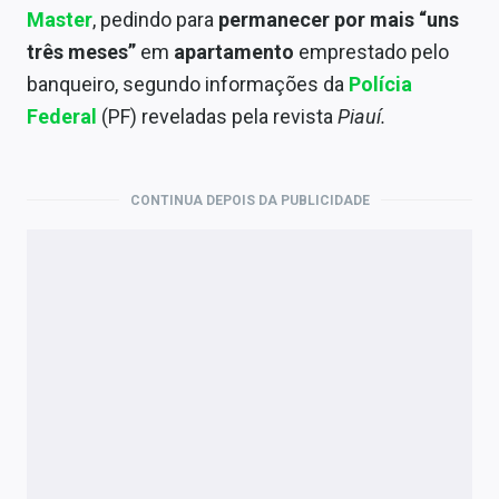
Economia
Master
, pedindo para
permanecer por mais “uns
três meses”
em
apartamento
emprestado pelo
Empresas
banqueiro, segundo informações da
Polícia
Brasil
Federal
(PF) reveladas pela revista
Piauí.
Política
CONTINUA DEPOIS DA PUBLICIDADE
Colunas
Especiais
Internacional
Marketing
Tecnologia
Conteúdo de Marca