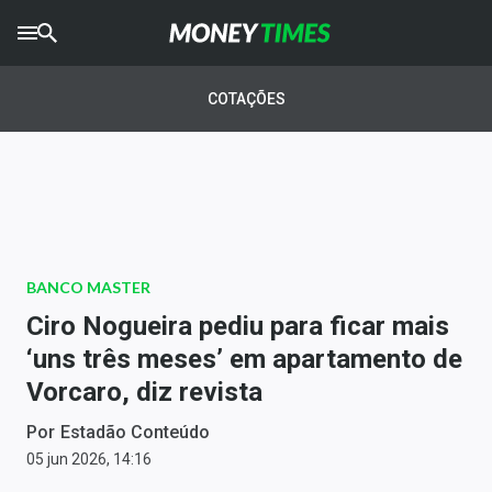
CRYPTO
TIMES
COTAÇÕES
AGRO
TIMES
Ibovespa
Giro do Mercado
BANCO MASTER
Newsletters
Ciro Nogueira pediu para ficar mais
Money Trader
‘uns três meses’ em apartamento de
Vorcaro, diz revista
Anuncie
Por
Estadão Conteúdo
Últimas Notícias
05 jun 2026, 14:16