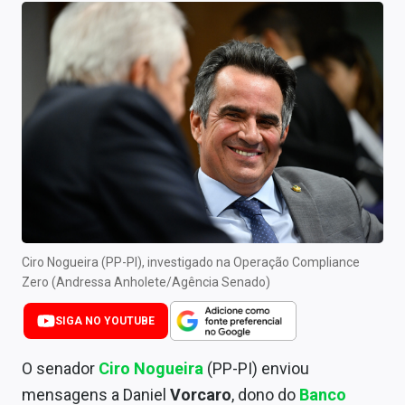
Newsletters
Cotações
Comprar ou vender?
Carteiras Recomendadas
Central de Dividendos
Central de Fundos Imobiliários
Central dos IPOs
Ciro Nogueira (PP-PI), investigado na Operação Compliance
Zero (Andressa Anholete/Agência Senado)
Renda Fixa
SIGA NO YOUTUBE
Finanças Pessoais
O senador
Ciro Nogueira
(PP-PI) enviou
Mercados
mensagens a Daniel
Vorcaro
, dono do
Banco