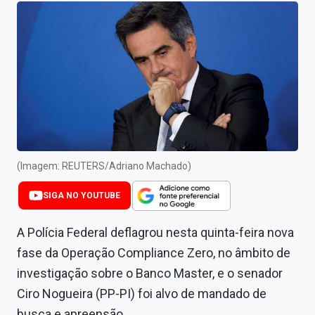
Newsletters
Cotações
Comprar ou vender?
Carteiras Recomendadas
Central de Dividendos
Central de Fundos Imobiliários
(Imagem: REUTERS/Adriano Machado)
Central dos IPOs
SIGA NO YOUTUBE
Renda Fixa
A Polícia Federal deflagrou nesta quinta-feira nova
fase da Operação Compliance Zero, no âmbito de
Finanças Pessoais
investigação sobre o Banco Master, e o senador
Mercados
Ciro Nogueira (PP-PI) foi alvo de mandado de
busca e apreensão.