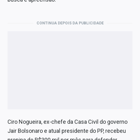
Economia
Empresas
CONTINUA DEPOIS DA PUBLICIDADE
Brasil
Política
Colunas
Especiais
Internacional
Marketing
Tecnologia
Ciro Nogueira, ex-chefe da Casa Civil do governo
Jair Bolsonaro e atual presidente do PP, recebeu
Conteúdo de Marca
propina de R$300 mil por mês para defender