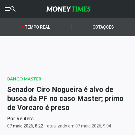
CRYPTO
TIMES
TEMPO REAL
COTAÇÕES
AGRO
TIMES
Ibovespa
Giro do Mercado
BANCO MASTER
Newsletters
Senador Ciro Nogueira é alvo de
Money Trader
busca da PF no caso Master; primo
de Vorcaro é preso
Anuncie
Por
Reuters
-
Últimas Notícias
07 maio 2026, 8:22
atualizado em 07 maio 2026, 9:04