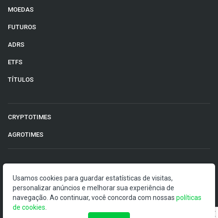
MOEDAS
FUTUROS
ADRS
ETFS
TÍTULOS
CRYPTOTIMES
AGROTIMES
©2026 Money Times.
Usamos cookies para guardar estatísticas de visitas,
personalizar anúncios e melhorar sua experiência de
O Money Times publica matérias de cunho jornalístico, que
navegação. Ao continuar, você concorda com nossas
políticas
visam a democratização da informação. Nossas
de cookies
.
publicações devem ser compreendidas como boletins
anunciadores e divulgadores, e não como uma