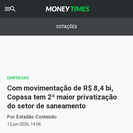
CRYPTO
TIMES
COTAÇÕES
AGRO
TIMES
Ibovespa
Giro do Mercado
EMPRESAS
Newsletters
Com movimentação de R$ 8,4 bi,
Money Trader
Copasa tem 2ª maior privatização
do setor de saneamento
Anuncie
Por
Estadão Conteúdo
Últimas Notícias
12 jun 2026, 14:06