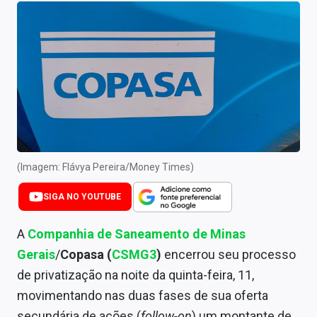
Newsletters
Cotações
Comprar ou vender?
Carteiras Recomendadas
Central de Dividendos
Central de Fundos Imobiliários
(Imagem: Flávya Pereira/Money Times)
Central dos IPOs
SIGA NO YOUTUBE
Renda Fixa
A
Companhia de Saneamento de Minas
Gerais
/
Copasa (
CSMG3
)
encerrou seu processo
Finanças Pessoais
de privatização na noite da quinta-feira, 11,
Mercados
movimentando nas duas fases de sua oferta
secundária de ações (
follow-on
) um montante de