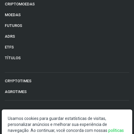
CRIPTOMOEDAS
MOEDAS
FUTUROS
ADRS
ETFS
TÍTULOS
CRYPTOTIMES
AGROTIMES
©2026 Money Times.
Usamos cookies para guardar estatísticas de visitas,
personalizar anúncios e melhorar sua experiência de
O Money Times publica matérias de cunho jornalístico, que
navegação. Ao continuar, você concorda com nossas
políticas
visam a democratização da informação. Nossas