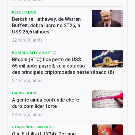
RESULTADOS
Berkshire Hathaway, de Warren
Buffett, dobra lucro no 2T26, a
US$ 25,6 bilhões
22 hora(s) atrás
BOM DIA, BITCOIN (BTC)
Bitcoin (BTC) fica perto de US$
65 mil após payroll; veja cotação
das principais criptomoedas neste sábado (8)
22 hora(s) atrás
HAPPY HOUR
A gente ainda confunde chefe
duro com líder forte
23 hora(s) atrás
CONTEÚDO EMPIRICUS
Olá, Eli Lilly (LILY34): Por que