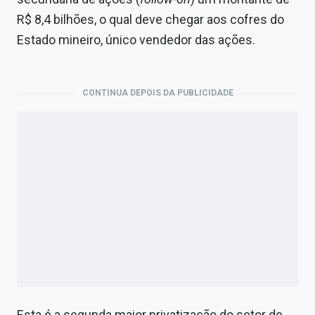
Economia
R$ 8,4 bilhões, o qual deve chegar aos cofres do
Empresas
Estado mineiro, único vendedor das ações.
Brasil
CONTINUA DEPOIS DA PUBLICIDADE
Política
Colunas
Especiais
Internacional
Marketing
Tecnologia
Conteúdo de Marca
Esta é a segunda maior privatização do setor de