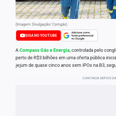
Internacional
Marketing
Tecnologia
(Imagem: Divulgação/ Comgás)
Conteúdo de Marca
SIGA NO YOUTUBE
Sobre
Expediente
A
Compass Gás e Energia
, controlada pelo con
Contato
perto de R$3 bilhões em uma oferta pública inicia
jejum de quase cinco anos sem IPOs na B3, segu
CONTINUA DEPOIS DA