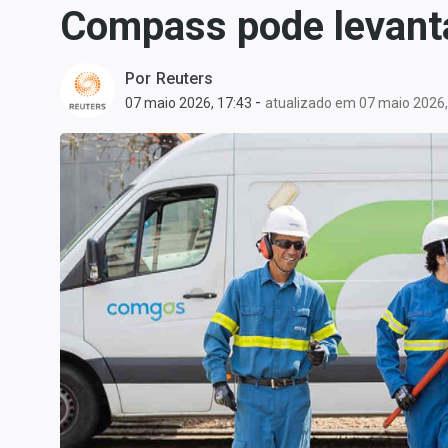
Compass pode levanta
Carteiras Recomendadas
Central de Dividendos
Por
Reuters
Central de Fundos
-
07 maio 2026, 17:43
atualizado em 07 maio 2026,
Imobiliários
Central dos IPOs
Renda Fixa
Finanças Pessoais
Mercados
Economia
Empresas
Brasil
Política
Colunas
Especiais