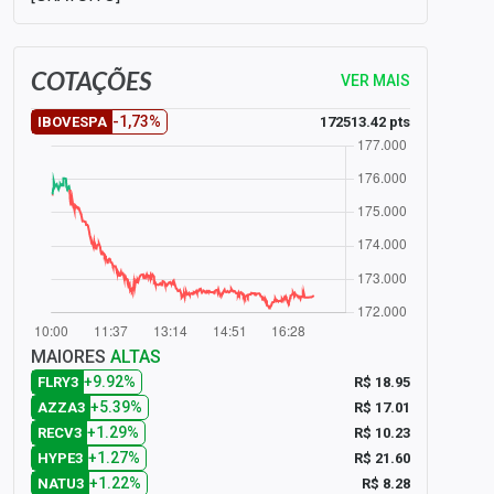
COTAÇÕES
VER MAIS
-1,73%
172513.42 pts
IBOVESPA
MAIORES
ALTAS
+9.92%
R$ 18.95
FLRY3
+5.39%
R$ 17.01
AZZA3
+1.29%
R$ 10.23
RECV3
+1.27%
R$ 21.60
HYPE3
+1.22%
R$ 8.28
NATU3