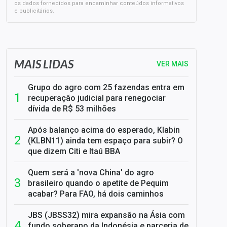
os dados fornecidos para encaminhar conteúdos informativos
e publicitários.
SELIC em 14%: A repercussão da decisão sobre os JUROS
MAIS LIDAS
VER MAIS
Grupo do agro com 25 fazendas entra em
recuperação judicial para renegociar
dívida de R$ 53 milhões
Após balanço acima do esperado, Klabin
(KLBN11) ainda tem espaço para subir? O
que dizem Citi e Itaú BBA
Quem será a 'nova China' do agro
brasileiro quando o apetite de Pequim
acabar? Para FAO, há dois caminhos
JBS (JBSS32) mira expansão na Ásia com
fundo soberano da Indonésia e parceria de