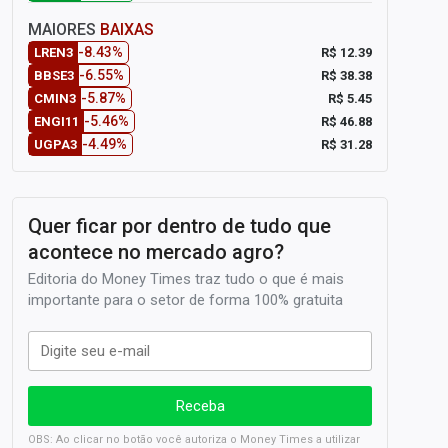
MAIORES
BAIXAS
-8.43%
R$ 12.39
LREN3
-6.55%
R$ 38.38
BBSE3
-5.87%
R$ 5.45
CMIN3
-5.46%
R$ 46.88
ENGI11
-4.49%
R$ 31.28
UGPA3
Quer ficar por dentro de tudo que
acontece no mercado agro?
Editoria do Money Times traz tudo o que é mais
importante para o setor de forma 100% gratuita
OBS: Ao clicar no botão você autoriza o Money Times a utilizar