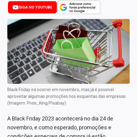
Newsletters
SIGA NO YOUTUBE
Cotações
Comprar ou vender?
Carteiras Recomendadas
Central de Dividendos
Central de Fundos Imobiliários
Central dos IPOs
Black Friday irá ocorrer em novembro, mas já é possível
aproveitar algumas promoções nos esquentas das empresas
Renda Fixa
(Imagem: Preis_King/Pixabay)
Finanças Pessoais
A Black Friday 2023 acontecerá no dia 24 de
Mercados
novembro, e como esperado, promoções e
condições especiais de compra já estão