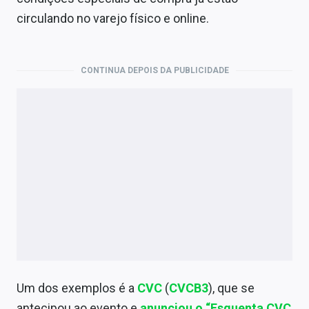
Economia
circulando no varejo físico e online.
Empresas
Brasil
CONTINUA DEPOIS DA PUBLICIDADE
Política
Colunas
Especiais
Internacional
Marketing
Tecnologia
Um dos exemplos é a
CVC
(
CVCB3
), que se
Conteúdo de Marca
antecipou ao evento e
anunciou o “Esquenta CVC