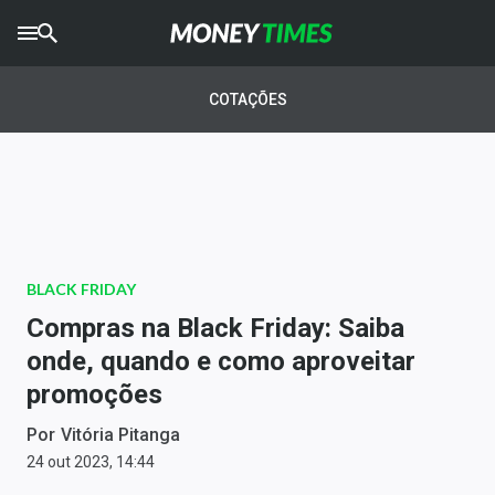
CRYPTO
TIMES
COTAÇÕES
AGRO
TIMES
Ibovespa
Giro do Mercado
BLACK FRIDAY
Newsletters
Compras na Black Friday: Saiba
Money Trader
onde, quando e como aproveitar
promoções
Anuncie
Por
Vitória Pitanga
Últimas Notícias
24 out 2023, 14:44