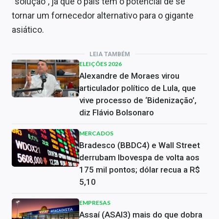
“solução”, já que o país tem o potencial de se
tornar um fornecedor alternativo para o gigante
asiático.
LEIA TAMBÉM
ELEIÇÕES 2026
Alexandre de Moraes virou
articulador político de Lula, que
vive processo de ‘Bidenização’,
diz Flávio Bolsonaro
MERCADOS
Bradesco (BBDC4) e Wall Street
derrubam Ibovespa de volta aos
175 mil pontos; dólar recua a R$
5,10
EMPRESAS
Assaí (ASAI3) mais do que dobra