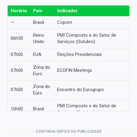
Horário
País
Indicador
—
Brasil
Copom
Reino
PMI Composto e do Setor de
06h30
Unido
Serviços (Outubro)
07h00
EUA
Eleições Presidenciais
Zona do
07h00
ECOFIN Meetings
Euro
Zona do
07h00
Encontro do Eurogrupo
Euro
PMI Composto e do Setor de
10h00
Brasil
Serviços (Outubro)
10h30
EUA
Balança Comercial (Setembro)
CONTINUA DEPOIS DA PUBLICIDADE