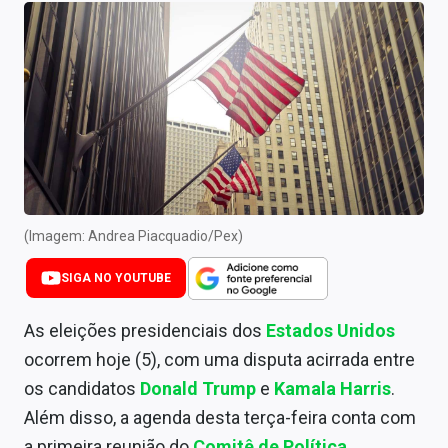
Newsletters
Cotações
Comprar ou vender?
Carteiras Recomendadas
Central de Dividendos
Central de Fundos Imobiliários
(Imagem: Andrea Piacquadio/Pex)
Central dos IPOs
SIGA NO YOUTUBE
Renda Fixa
As eleições presidenciais dos
Estados Unidos
ocorrem hoje (5), com uma disputa acirrada entre
Finanças Pessoais
os candidatos
Donald Trump
e
Kamala Harris
.
Mercados
Além disso, a agenda desta terça-feira conta com
a primeira reunião do
Comitê de Política