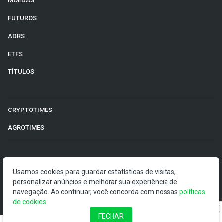
MOEDAS
FUTUROS
ADRS
ETFS
TÍTULOS
CRYPTOTIMES
AGROTIMES
©2026 Money Times.
Usamos cookies para guardar estatísticas de visitas,
O Money Times publica matérias de cunho jornalístico, que
personalizar anúncios e melhorar sua experiência de
visam a democratização da informação. Nossas
navegação. Ao continuar, você concorda com nossas
políticas
publicações devem ser compreendidas como boletins
de cookies
.
anunciadores e divulgadores, e não como uma
FECHAR
recomendação de investimento.