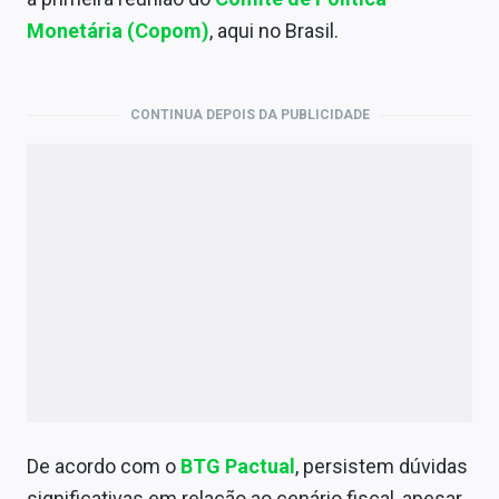
Economia
Monetária (Copom)
, aqui no Brasil.
Empresas
Brasil
CONTINUA DEPOIS DA PUBLICIDADE
Política
Colunas
Especiais
Internacional
Marketing
Tecnologia
De acordo com o
BTG Pactual
, persistem dúvidas
Conteúdo de Marca
significativas em relação ao cenário fiscal, apesar