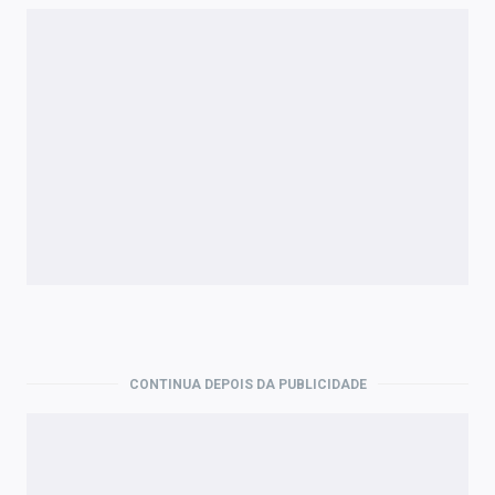
PMI Composto e do Setor de
11h45
EUA
Serviços (Outubro)
Estoques de Petróleo Bruto API
17h30
EUA
(Semanal)
Atas da Reunião de Política
20h50
Japão
Monetária
PMI do Setor de Serviços
21h30
Japão
(Outubro)
CONTINUA DEPOIS DA PUBLICIDADE