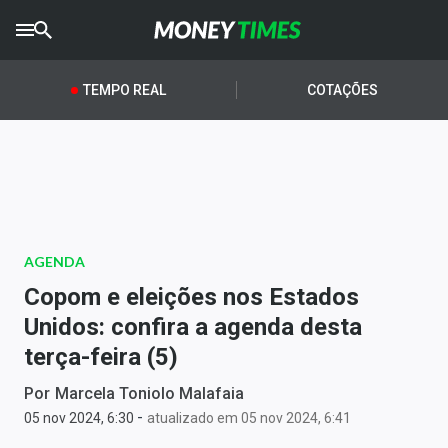
CRYPTO
TIMES
TEMPO REAL
COTAÇÕES
AGRO
TIMES
Ibovespa
Giro do Mercado
AGENDA
Newsletters
Copom e eleições nos Estados
Money Trader
Unidos: confira a agenda desta
terça-feira (5)
Anuncie
Por
Marcela Toniolo Malafaia
-
Últimas Notícias
05 nov 2024, 6:30
atualizado em 05 nov 2024, 6:41