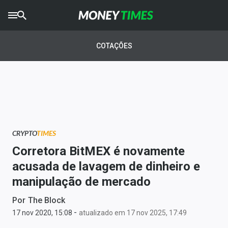
CRYPTO
TIMES
COTAÇÕES
AGRO
TIMES
Ibovespa
Giro do Mercado
CRYPTO
TIMES
Newsletters
Corretora BitMEX é novamente
Money Trader
acusada de lavagem de dinheiro e
manipulação de mercado
Anuncie
Por
The Block
-
Últimas Notícias
17 nov 2020, 15:08
atualizado em 17 nov 2025, 17:49