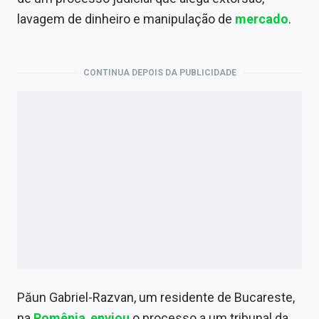
Economia
lavagem de dinheiro e manipulação de
mercado
.
Empresas
Brasil
CONTINUA DEPOIS DA PUBLICIDADE
Política
Colunas
Especiais
Internacional
Marketing
Tecnologia
Păun Gabriel-Razvan, um residente de Bucareste,
Conteúdo de Marca
na
Romênia
,
enviou
o processo a um tribunal da