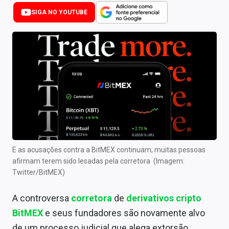
Newsletters
SIGA NO YOUTUBE
Cotações
Comprar ou vender?
Carteiras Recomendadas
Central de Dividendos
Central de Fundos Imobiliários
Central dos IPOs
E as acusações contra a BitMEX continuam; muitas pessoas
afirmam terem sido lesadas pela corretora (Imagem:
Renda Fixa
Twitter/BitMEX)
Finanças Pessoais
A controversa
corretora
de
derivativos cripto
Mercados
BitMEX
e seus fundadores são novamente alvo
de um processo judicial que alega extorsão,