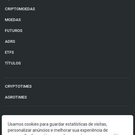
CRIPTOMOEDAS
MOEDAS
FUTUROS
ADRS
ETFS
TÍTULOS
CRYPTOTIMES
AGROTIMES
©2026 Money Times.
Usamos cookies para guardar estatísticas de visitas,
O Money Times publica matérias de cunho jornalístico, que
personalizar anúncios e melhorar sua experiência de