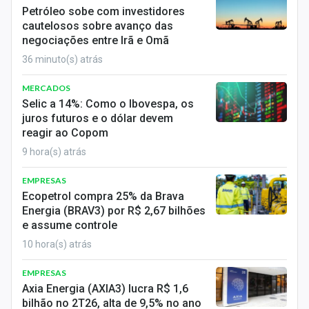
Economia
Petróleo sobe com investidores
cautelosos sobre avanço das
Empresas
negociações entre Irã e Omã
36 minuto(s) atrás
Brasil
MERCADOS
Política
Selic a 14%: Como o Ibovespa, os
juros futuros e o dólar devem
Money Trader
reagir ao Copom
9 hora(s) atrás
Colunas
EMPRESAS
Especiais
Ecopetrol compra 25% da Brava
Energia (BRAV3) por R$ 2,67 bilhões
Internacional
e assume controle
10 hora(s) atrás
Marketing
EMPRESAS
Tecnologia
Axia Energia (AXIA3) lucra R$ 1,6
bilhão no 2T26, alta de 9,5% no ano