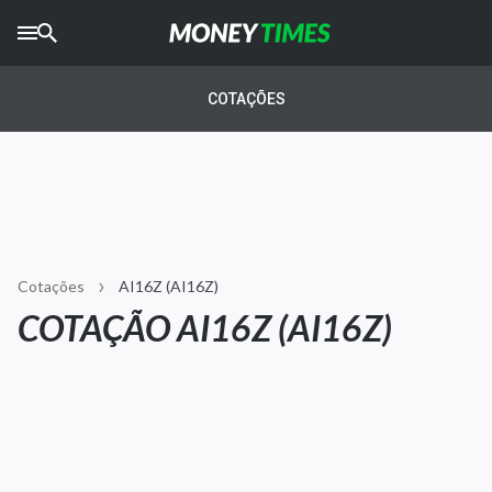
CRYPTO
TIMES
COTAÇÕES
AGRO
TIMES
Ibovespa
Giro do Mercado
Cotações
AI16Z (AI16Z)
Newsletters
COTAÇÃO AI16Z (AI16Z)
Money Trader
Anuncie
Últimas Notícias