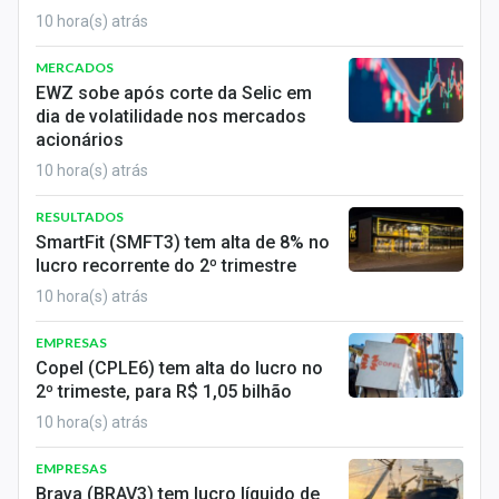
Conteúdo de Marca
10 hora(s) atrás
Sobre
MERCADOS
EWZ sobe após corte da Selic em
Expediente
dia de volatilidade nos mercados
acionários
Contato
10 hora(s) atrás
RESULTADOS
SmartFit (SMFT3) tem alta de 8% no
lucro recorrente do 2º trimestre
10 hora(s) atrás
EMPRESAS
Copel (CPLE6) tem alta do lucro no
2º trimeste, para R$ 1,05 bilhão
10 hora(s) atrás
EMPRESAS
Brava (BRAV3) tem lucro líquido de