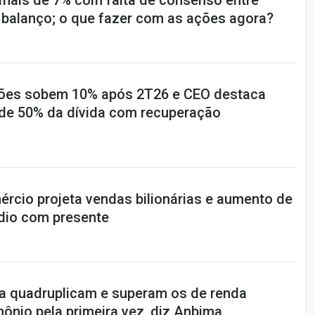
mais de 7% com falta de consenso entre
o balanço; o que fazer com as ações agora?
ões sobem 10% após 2T26 e CEO destaca
de 50% da dívida com recuperação
ércio projeta vendas bilionárias e aumento de
dio com presente
xa quadruplicam e superam os de renda
mônio pela primeira vez, diz Anbima