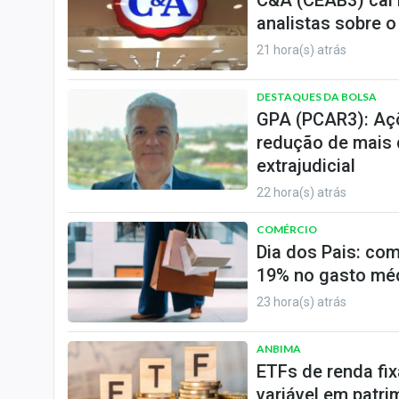
C&A (CEAB3) cai 
analistas sobre 
21 hora(s) atrás
DESTAQUES DA BOLSA
GPA (PCAR3): Aç
redução de mais 
extrajudicial
22 hora(s) atrás
COMÉRCIO
Dia dos Pais: com
19% no gasto mé
23 hora(s) atrás
ANBIMA
ETFs de renda fi
variável em patri