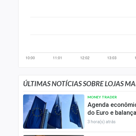
Especiais
Internacional
Marketing
Tecnologia
Conteúdo de Marca
Sobre
Expediente
Contato
ÚLTIMAS NOTÍCIAS SOBRE LOJAS MA
MONEY TRADER
Agenda econômica
do Euro e balança
3 hora(s) atrás