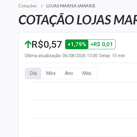
Carteiras Recomendadas
Cotações
LOJAS MARISA (AMAR3)
COTAÇÃO LOJAS MAR
Central de Dividendos
Central de Fundos
Imobiliários
R$0,57
Central dos IPOs
+1,79%
+R$ 0,01
Renda Fixa
Última atualização: 06/08/2026 13:00. Delay: 15 min
Finanças Pessoais
Mercados
Dia
Mês
Ano
Máx.
Economia
Empresas
Brasil
Política
Money Trader
Colunas