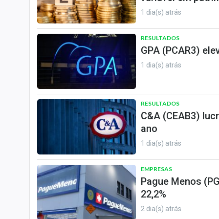
1 dia(s) atrás
RESULTADOS
GPA (PCAR3) elev
1 dia(s) atrás
RESULTADOS
C&A (CEAB3) lucra
ano
1 dia(s) atrás
EMPRESAS
Pague Menos (PGM
22,2%
2 dia(s) atrás