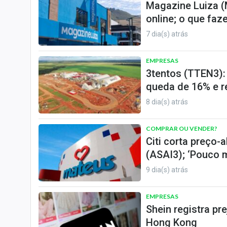
Magazine Luiza (M
online; o que fa
7 dia(s) atrás
EMPRESAS
3tentos (TTEN3):
queda de 16% e r
8 dia(s) atrás
COMPRAR OU VENDER?
Citi corta preço
(ASAI3); ‘Pouco m
9 dia(s) atrás
EMPRESAS
Shein registra pr
Hong Kong