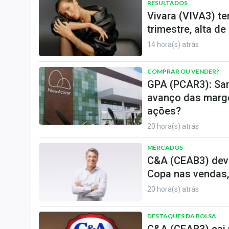
RESULTADOS
Vivara (VIVA3) te
trimestre, alta d
14 hora(s) atrás
COMPRAR OU VENDER?
GPA (PCAR3): San
avanço das marg
ações?
20 hora(s) atrás
MERCADOS
C&A (CEAB3) deve
Copa nas vendas,
20 hora(s) atrás
DESTAQUES DA BOLSA