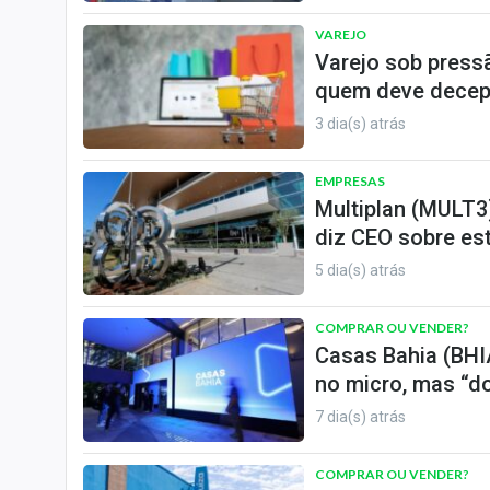
VAREJO
Varejo sob press
quem deve decep
3 dia(s) atrás
EMPRESAS
Multiplan (MULT3)
diz CEO sobre es
5 dia(s) atrás
COMPRAR OU VENDER?
Casas Bahia (BHI
no micro, mas “d
7 dia(s) atrás
COMPRAR OU VENDER?