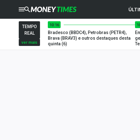
ÚLTI
10:16
1
CRYPTO
TIMES
TEMPO
Bradesco (BBDC4), Petrobras (PETR4),
Em
REAL
AGRO
TIMES
Brava (BRAV3) e outros destaques desta
ge
ver mais
quinta (6)
Te
Ibovespa
Giro do Mercado
Newsletters
Money Trader
Anuncie
Últimas Notícias
Newsletters
Cotações
Comprar ou vender?