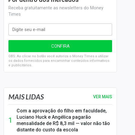
Receba gratuitamente as newsletters do Money
Times
OBS: Ao clicar no botão você autoriza o Money Times a utilizar
os dados fornecidos para encaminhar conteúdos informativos
e publicitários.
SELIC em 14%: A repercussão da decisão sobre os JUROS
MAIS LIDAS
VER MAIS
Com a aprovação do filho em faculdade,
Luciano Huck e Angélica pagarão
mensalidade de R$ 8,3 mil — valor não tão
distante do custo da escola