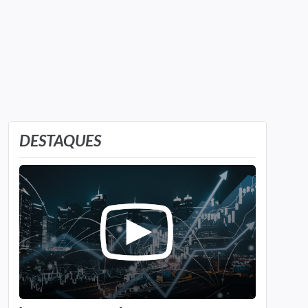
ação ordinária. Caso o investidor a possua, ele
pode ter direito a voto nas assembleias gerais e
também receberá proventos,
como
dividendos
e
juros sobre o capital
próprio
.
DESTAQUES