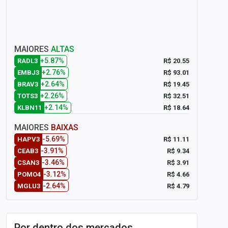
MAIORES
ALTAS
+5.87%
R$ 20.55
RADL3
+2.76%
R$ 93.01
EMBJ3
+2.64%
R$ 19.45
BRAV3
+2.26%
R$ 32.51
TOTS3
+2.14%
R$ 18.64
KLBN11
MAIORES
BAIXAS
-5.69%
R$ 11.11
HAPV3
-3.91%
R$ 9.34
CEAB3
-3.46%
R$ 3.91
CSAN3
-3.12%
R$ 4.66
POMO4
-2.64%
R$ 4.79
MGLU3
Por dentro dos mercados