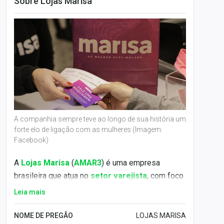
Sobre Lojas Marisa
A companhia sempre teve ao longo de sua história um
forte elo de ligação com as mulheres (Imagem:
Facebook)
A
Lojas Marisa
(
AMAR3
) é uma empresa
brasileira que atua no
setor varejista
, com foco
em roupas e vestuário. Fundada em 1948, a
Leia mais
companhia tem sede na cidade de
São Paulo
.
NOME DE PREGÃO
LOJAS MARISA