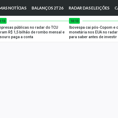
MAS NOTÍCIAS
BALANÇOS 2T26
RADAR DAS ELEIÇÕES
C
0:13
10:13
presas públicas no radar do TCU
Ibovespa cai pós-Copom e c
ram R$ 1,5 bilhão de rombo mensal e
monetária nos EUA no radar
souro paga a conta
para saber antes de investir 